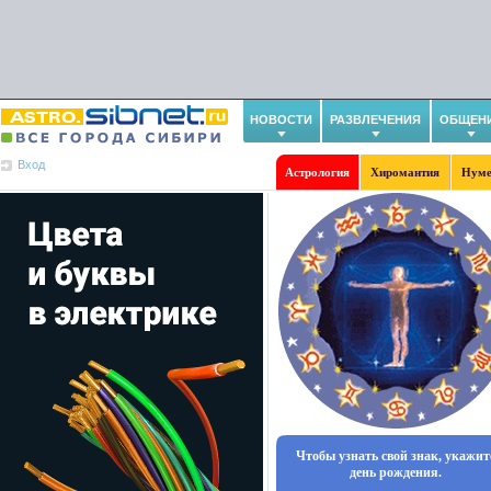
НОВОСТИ
РАЗВЛЕЧЕНИЯ
ОБЩЕН
Вход
Астрология
Хиромантия
Нуме
Чтобы узнать свой знак, укажит
день рождения.