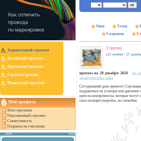
Овен
Телец
Скорпион
Ст
Стрелец
Зодиакальный гороскоп
(22 ноября - 21 декабр
Китайский гороскоп
Цветочный гороскоп
прогноз на 20 декабря 2024
на се
Гороскоп друидов
характеристика знака
Рунический гороскоп
Сегодняшний день принесет Стрельцам 
поддаваться на уговоры или давление
идти на компромиссы, которые могут 
свои позиции уверенно, но спокойно.
Мой профиль
Мои гороскопы
Персональный гороскоп
Совместимость
Подписка на гороскопы