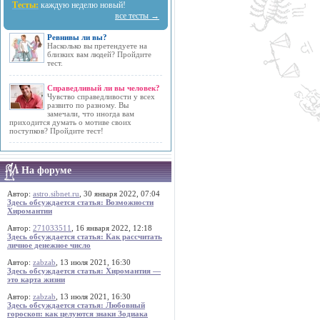
Тесты:
каждую неделю новый!
все тесты →
Ревнивы ли вы?
Насколько вы претендуете на
близких вам людей? Пройдите
тест.
Справедливый ли вы человек?
Чувство справедливости у всех
развито по разному. Вы
замечали, что иногда вам
приходится думать о мотиве своих
поступков? Пройдите тест!
На форуме
Автор:
astro.sibnet.ru
, 30 января 2022, 07:04
Здесь обсуждается статья: Возможности
Хиромантии
Автор:
271033511
, 16 января 2022, 12:18
Здесь обсуждается статья: Как рассчитать
личное денежное число
Автор:
zabzab
, 13 июля 2021, 16:30
Здесь обсуждается статья: Хиромантия —
это карта жизни
Автор:
zabzab
, 13 июля 2021, 16:30
Здесь обсуждается статья: Любовный
гороскоп: как целуются знаки Зодиака