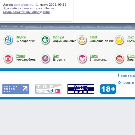
Автор:
astro.sibnet.ru
, 11 марта 2021, 00:11
Здесь обсуждается статья: Числа
открывают тайны мироздания
Astro.sibnet.ru
:
астрология
,
астрологический прогноз
,
гороскоп
,
персональный гороскоп
,
Видео
Форум
Chat
Joke
Видеоролики
Форум общения
Общение on-line
Шутк
Photo
Day
Love
Gam
Фотоальбомы
Дневники
Знакомства
Игры
Наши вака
О проекте