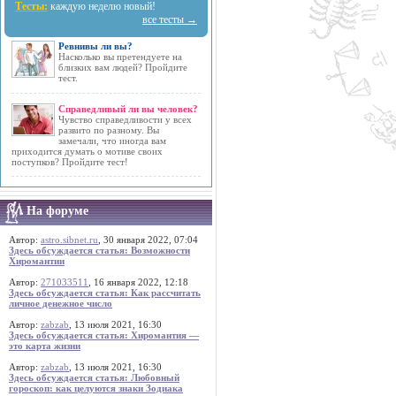
Тесты:
каждую неделю новый!
все тесты →
Ревнивы ли вы?
Насколько вы претендуете на
близких вам людей? Пройдите
тест.
Справедливый ли вы человек?
Чувство справедливости у всех
развито по разному. Вы
замечали, что иногда вам
приходится думать о мотиве своих
поступков? Пройдите тест!
На форуме
Автор:
astro.sibnet.ru
, 30 января 2022, 07:04
Здесь обсуждается статья: Возможности
Хиромантии
Автор:
271033511
, 16 января 2022, 12:18
Здесь обсуждается статья: Как рассчитать
личное денежное число
Автор:
zabzab
, 13 июля 2021, 16:30
Здесь обсуждается статья: Хиромантия —
это карта жизни
Автор:
zabzab
, 13 июля 2021, 16:30
Здесь обсуждается статья: Любовный
гороскоп: как целуются знаки Зодиака