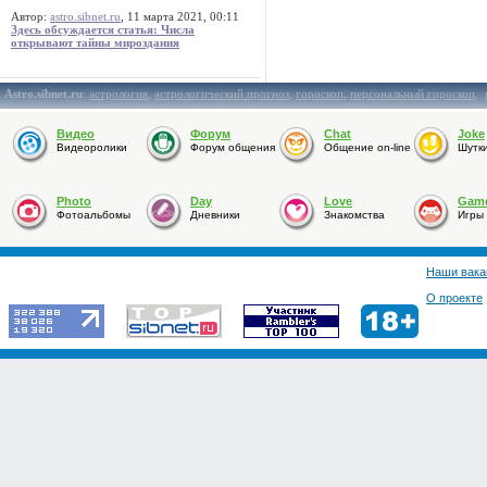
Автор:
astro.sibnet.ru
, 11 марта 2021, 00:11
Здесь обсуждается статья: Числа
открывают тайны мироздания
Astro.sibnet.ru
:
астрология
,
астрологический прогноз
,
гороскоп
,
персональный гороскоп
,
Видео
Форум
Chat
Joke
Видеоролики
Форум общения
Общение on-line
Шутк
Photo
Day
Love
Gam
Фотоальбомы
Дневники
Знакомства
Игры
Наши вака
О проекте