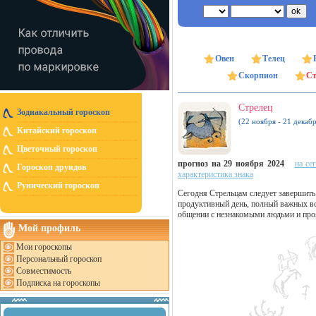
Овен
Телец
Скорпион
Ст
Стрелец
Зодиакальный гороскоп
(22 ноября - 21 декабр
Китайский гороскоп
Цветочный гороскоп
прогноз на 29 ноября 2024
на се
Гороскоп друидов
характеристика знака
Рунический гороскоп
Сегодня Стрельцам следует завершить 
продуктивный день, полный важных вст
общении с незнакомыми людьми и про
Мой профиль
Мои гороскопы
Персональный гороскоп
Совместимость
Подписка на гороскопы