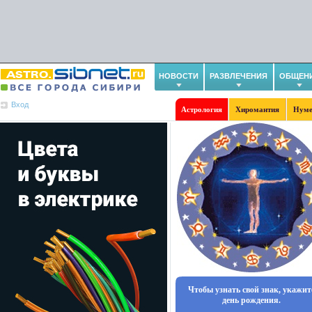
НОВОСТИ
РАЗВЛЕЧЕНИЯ
ОБЩЕН
Вход
Астрология
Хиромантия
Нуме
Чтобы узнать свой знак, укажит
день рождения.