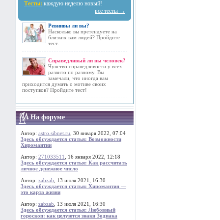
Тесты:
каждую неделю новый!
все тесты →
Ревнивы ли вы?
Насколько вы претендуете на
близких вам людей? Пройдите
тест.
Справедливый ли вы человек?
Чувство справедливости у всех
развито по разному. Вы
замечали, что иногда вам
приходится думать о мотиве своих
поступков? Пройдите тест!
На форуме
Автор:
astro.sibnet.ru
, 30 января 2022, 07:04
Здесь обсуждается статья: Возможности
Хиромантии
Автор:
271033511
, 16 января 2022, 12:18
Здесь обсуждается статья: Как рассчитать
личное денежное число
Автор:
zabzab
, 13 июля 2021, 16:30
Здесь обсуждается статья: Хиромантия —
это карта жизни
Автор:
zabzab
, 13 июля 2021, 16:30
Здесь обсуждается статья: Любовный
гороскоп: как целуются знаки Зодиака