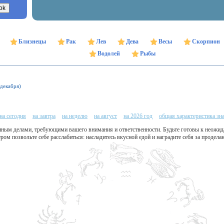
Близнецы
Рак
Лев
Дева
Весы
Скорпион
Водолей
Рыбы
 декабря)
на сегодня
на завтра
на неделю
на август
на 2026 год
общая характеристика зн
нным делами, требующими вашего внимания и ответственности. Будьте готовы к неожи
ром позвольте себе расслабиться: насладитесь вкусной едой и наградите себя за продела