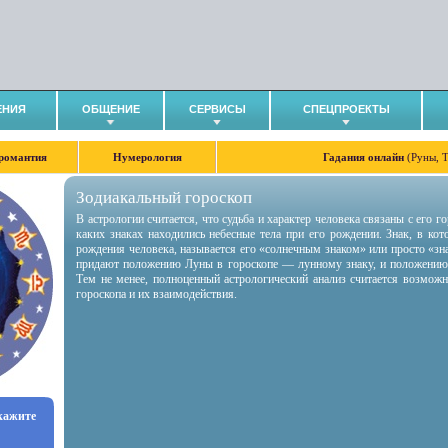
ЕНИЯ
ОБЩЕНИЕ
СЕРВИСЫ
СПЕЦПРОЕКТЫ
романтия
Нумерология
Гадания онлайн
(Руны, 
Зодиакальный гороскоп
В астрологии считается, что судьба и характер человека связаны с его 
каких знаках находились небесные тела при его рождении. Знак, в ко
рождения человека, называется его «солнечным знаком» или просто «зн
придают положению Луны в гороскопе — лунному знаку, и положению
Тем не менее, полноценный астрологический анализ считается возмож
гороскопа и их взаимодействия.
укажите