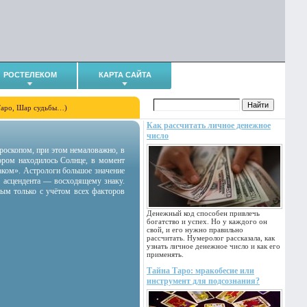
РОСТЕЛЕКОМ
КАРТА САЙТА
Таро, Шар судьбы…)
Как рассчитать личное денежное
число
гороскопом, при этом немаловажно, в
тором находилось Солнце, в момент
аком». Астрологи большое значение
 асцендента — восходящему знаку.
ным только с учётом всех факторов
Денежный код способен привлечь
богатство и успех. Но у каждого он
свой, и его нужно правильно
рассчитать. Нумеролог рассказала, как
узнать личное денежное число и как его
применять.
Тайна Таро: мракобесие или
инструмент для подсознания?