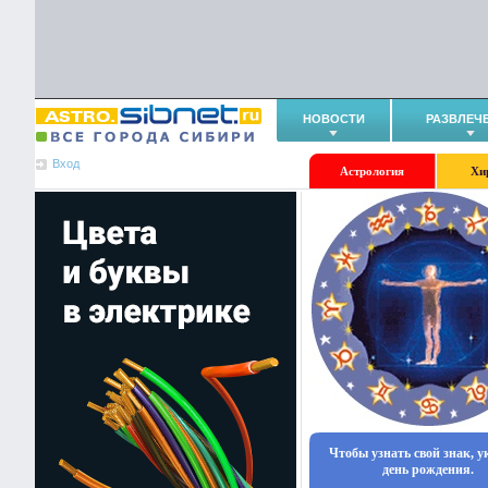
НОВОСТИ
РАЗВЛЕЧ
Вход
Астрология
Хи
Чтобы узнать свой знак, 
день рождения.