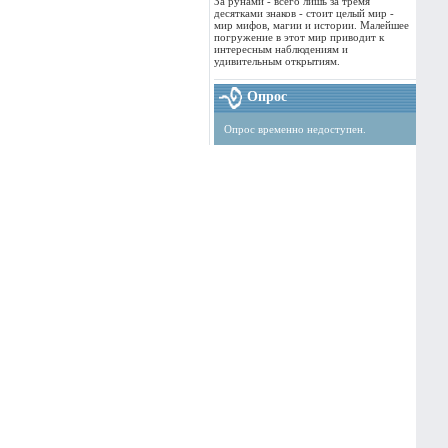
За рунами - всего лишь за тремя
десятками знаков - стоит целый мир -
мир мифов, магии и истории. Малейшее
погружение в этот мир приводит к
интересным наблюдениям и
удивительным открытиям.
Опрос
Опрос временно недоступен.