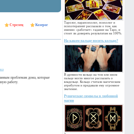
Таролог, парапсихолог, психолог и
Стрелец
Козерог
психотерапевт рассказали о том, как
именно «работает» гадание на Таро, и
стоит ли доверять результатам на 100%.
На каком пальце носить кольцо?
ака
В древности кольцо на том или ином
данным проблемам дома, которые
пальце могло многое рассказать о
нную работу.
владельце. Кольцо считали магическим
атрибутом и придавали ему огромное
значение.
Рунические символы в любовной
магии