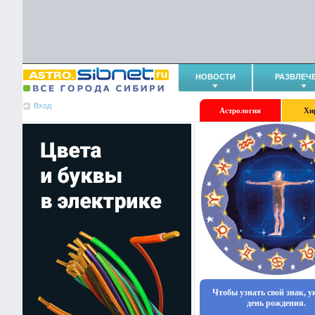
НОВОСТИ
РАЗВЛЕЧ
Вход
Астрология
Хи
Чтобы узнать свой знак, 
день рождения.