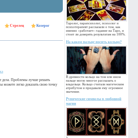
Таролог, парапсихолог, психолог и
Стрелец
Козерог
психотерапевт рассказали о том, как
именно «работает» гадание на Таро, и
стоит ли доверять результатам на 100%.
На каком пальце носить кольцо?
ка
В древности кольцо на том или ином
ие дела. Проблемы лучше решать
пальце могло многое рассказать о
ы можете легко доказать свою точку
владельце. Кольцо считали магическим
атрибутом и придавали ему огромное
значение.
Рунические символы в любовной
магии