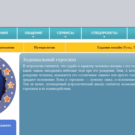
ЕНИЯ
ОБЩЕНИЕ
СЕРВИСЫ
СПЕЦПРОЕКТЫ
романтия
Нумерология
Гадания онлайн
(Руны, 
Зодиакальный гороскоп
В астрологии считается, что судьба и характер человека связаны с его 
каких знаках находились небесные тела при его рождении. Знак, в ко
рождения человека, называется его «солнечным знаком» или просто «зн
придают положению Луны в гороскопе — лунному знаку, и положению
Тем не менее, полноценный астрологический анализ считается возмож
гороскопа и их взаимодействия.
укажите