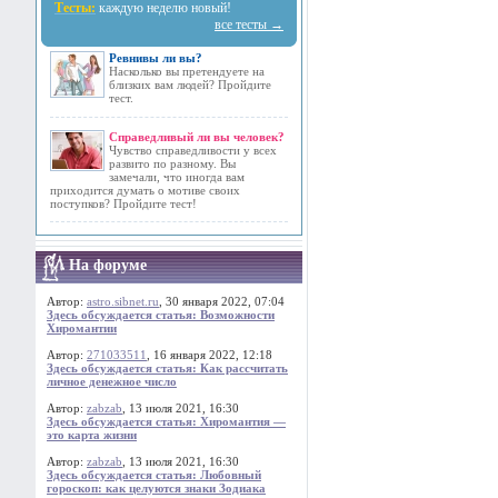
Тесты:
каждую неделю новый!
все тесты →
Ревнивы ли вы?
Насколько вы претендуете на
близких вам людей? Пройдите
тест.
Справедливый ли вы человек?
Чувство справедливости у всех
развито по разному. Вы
замечали, что иногда вам
приходится думать о мотиве своих
поступков? Пройдите тест!
На форуме
Автор:
astro.sibnet.ru
, 30 января 2022, 07:04
Здесь обсуждается статья: Возможности
Хиромантии
Автор:
271033511
, 16 января 2022, 12:18
Здесь обсуждается статья: Как рассчитать
личное денежное число
Автор:
zabzab
, 13 июля 2021, 16:30
Здесь обсуждается статья: Хиромантия —
это карта жизни
Автор:
zabzab
, 13 июля 2021, 16:30
Здесь обсуждается статья: Любовный
гороскоп: как целуются знаки Зодиака