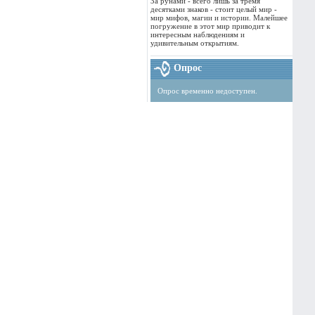
За рунами - всего лишь за тремя
десятками знаков - стоит целый мир -
мир мифов, магии и истории. Малейшее
погружение в этот мир приводит к
интересным наблюдениям и
удивительным открытиям.
Опрос
Опрос временно недоступен.