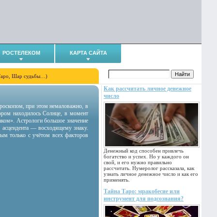
РОСТЕЛЕКОМ
КАРТА САЙТА
Таро, Шар судьбы…)
Как рассчитать личное денежное
число
гороскопом, при этом немаловажно, в
тором находилось Солнце, в момент
аком». Астрологи большое значение
 асцендента — восходящему знаку.
ным только с учётом всех факторов
Денежный код способен привлечь
богатство и успех. Но у каждого он
свой, и его нужно правильно
рассчитать. Нумеролог рассказала, как
узнать личное денежное число и как его
применять.
Тайна Таро: мракобесие или
инструмент для подсознания?