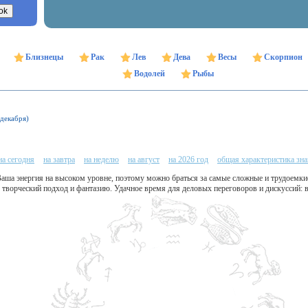
Близнецы
Рак
Лев
Дева
Весы
Скорпион
Водолей
Рыбы
 декабря)
на сегодня
на завтра
на неделю
на август
на 2026 год
общая характеристика зна
Ваша энергия на высоком уровне, поэтому можно браться за самые сложные и трудоемк
творческий подход и фантазию. Удачное время для деловых переговоров и дискуссий: в