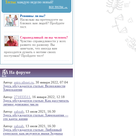
Тесты:
каждую неделю новый!
все тесты →
Ревнивы ли вы?
Насколько вы претендуете на
близких вам людей? Пройдите
тест.
Справедливый ли вы человек?
Чувство справедливости у всех
развито по разному. Вы
замечали, что иногда вам
приходится думать о мотиве своих
поступков? Пройдите тест!
На форуме
Автор:
astro.sibnet.ru
, 30 января 2022, 07:04
Здесь обсуждается статья: Возможности
Хиромантии
Автор:
271033511
, 16 января 2022, 12:18
Здесь обсуждается статья: Как рассчитать
личное денежное число
Автор:
zabzab
, 13 июля 2021, 16:30
Здесь обсуждается статья: Хиромантия —
это карта жизни
Автор:
zabzab
, 13 июля 2021, 16:30
Здесь обсуждается статья: Любовный
гороскоп: как целуются знаки Зодиака