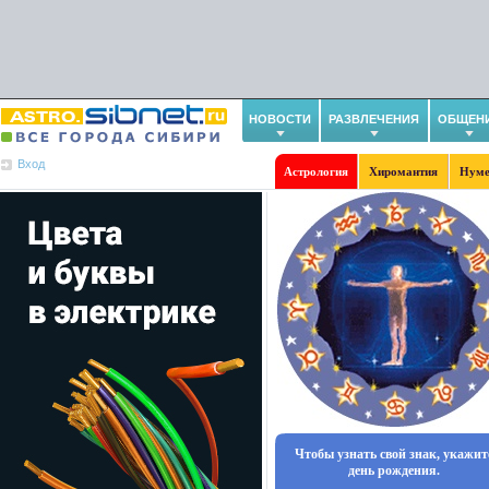
НОВОСТИ
РАЗВЛЕЧЕНИЯ
ОБЩЕН
Вход
Астрология
Хиромантия
Нуме
Чтобы узнать свой знак, укажит
день рождения.