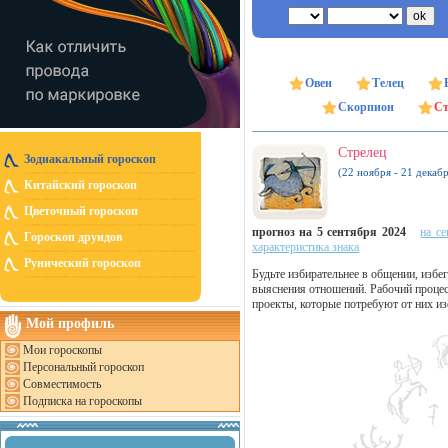
Овен
Телец
Скорпион
Ст
Стрелец
Зодиакальный гороскоп
(22 ноября - 21 декабр
Китайский гороскоп
Цветочный гороскоп
прогноз на 5 сентября 2024
на се
Гороскоп друидов
характеристика знака
Рунический гороскоп
Будьте избирательнее в общении, избе
выяснения отношений. Рабочий процес
проекты, которые потребуют от них из
Мой профиль
Мои гороскопы
Персональный гороскоп
Совместимость
Подписка на гороскопы