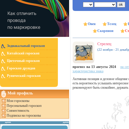
Овен
Телец
Скорпион
Ст
Стрелец
Зодиакальный гороскоп
(22 ноября - 21 декабр
Китайский гороскоп
Цветочный гороскоп
прогноз на 13 августа 2024
на се
Гороскоп друидов
характеристика знака
Рунический гороскоп
Активная позиция и деловое общение 
есть вероятность услышать интересное
рекомендуют быть спокойнее, держать
Мой профиль
Мои гороскопы
Персональный гороскоп
Совместимость
Подписка на гороскопы