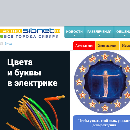
НОВОСТИ
РАЗВЛЕЧЕНИЯ
ОБЩЕН
Вход
Астрология
Хиромантия
Нуме
Чтобы узнать свой знак, укажит
день рождения.