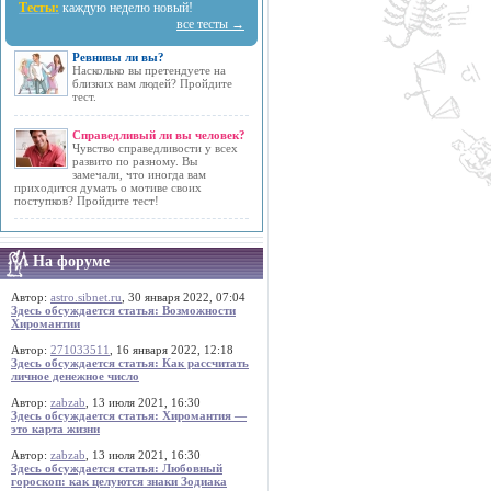
Тесты:
каждую неделю новый!
все тесты →
Ревнивы ли вы?
Насколько вы претендуете на
близких вам людей? Пройдите
тест.
Справедливый ли вы человек?
Чувство справедливости у всех
развито по разному. Вы
замечали, что иногда вам
приходится думать о мотиве своих
поступков? Пройдите тест!
На форуме
Автор:
astro.sibnet.ru
, 30 января 2022, 07:04
Здесь обсуждается статья: Возможности
Хиромантии
Автор:
271033511
, 16 января 2022, 12:18
Здесь обсуждается статья: Как рассчитать
личное денежное число
Автор:
zabzab
, 13 июля 2021, 16:30
Здесь обсуждается статья: Хиромантия —
это карта жизни
Автор:
zabzab
, 13 июля 2021, 16:30
Здесь обсуждается статья: Любовный
гороскоп: как целуются знаки Зодиака