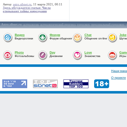
Автор:
astro.sibnet.ru
, 11 марта 2021, 00:11
Здесь обсуждается статья: Числа
открывают тайны мироздания
Astro.sibnet.ru
:
астрология
,
астрологический прогноз
,
гороскоп
,
персональный гороскоп
,
Видео
Форум
Chat
Joke
Видеоролики
Форум общения
Общение on-line
Шутк
Photo
Day
Love
Gam
Фотоальбомы
Дневники
Знакомства
Игры
Наши вака
О проекте