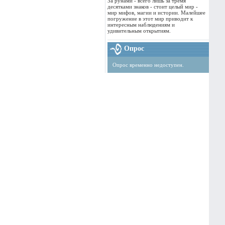
За рунами - всего лишь за тремя
десятками знаков - стоит целый мир -
мир мифов, магии и истории. Малейшее
погружение в этот мир приводит к
интересным наблюдениям и
удивительным открытиям.
Опрос
Опрос временно недоступен.