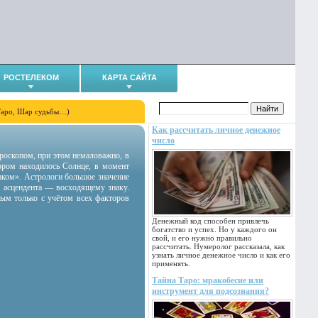
РОСТЕЛЕКОМ
КАРТА САЙТА
Таро, Шар судьбы…)
Как рассчитать личное денежное
число
гороскопом, при этом немаловажно, в
тором находилось Солнце, в момент
аком». Астрологи большое значение
 асцендента — восходящему знаку.
ным только с учётом всех факторов
Денежный код способен привлечь
богатство и успех. Но у каждого он
свой, и его нужно правильно
рассчитать. Нумеролог рассказала, как
узнать личное денежное число и как его
применять.
Тайна Таро: мракобесие или
инструмент для подсознания?