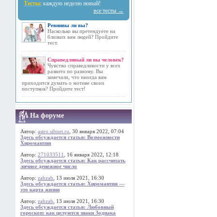
Тесты:
каждую неделю новый!
все тесты →
Ревнивы ли вы?
Насколько вы претендуете на
близких вам людей? Пройдите
тест.
Справедливый ли вы человек?
Чувство справедливости у всех
развито по разному. Вы
замечали, что иногда вам
приходится думать о мотиве своих
поступков? Пройдите тест!
На форуме
Автор:
astro.sibnet.ru
, 30 января 2022, 07:04
Здесь обсуждается статья: Возможности
Хиромантии
Автор:
271033511
, 16 января 2022, 12:18
Здесь обсуждается статья: Как рассчитать
личное денежное число
Автор:
zabzab
, 13 июля 2021, 16:30
Здесь обсуждается статья: Хиромантия —
это карта жизни
Автор:
zabzab
, 13 июля 2021, 16:30
Здесь обсуждается статья: Любовный
гороскоп: как целуются знаки Зодиака