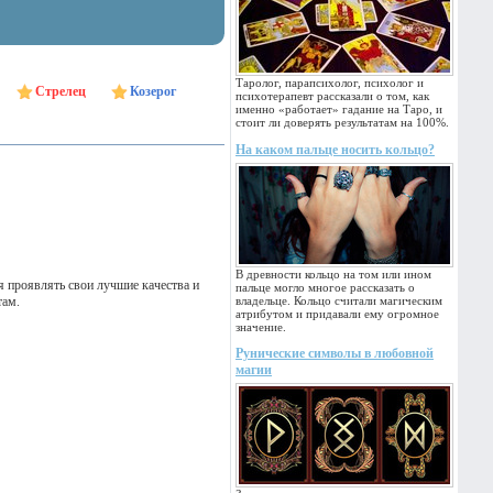
Таролог, парапсихолог, психолог и
Стрелец
Козерог
психотерапевт рассказали о том, как
именно «работает» гадание на Таро, и
стоит ли доверять результатам на 100%.
На каком пальце носить кольцо?
В древности кольцо на том или ином
я проявлять свои лучшие качества и
пальце могло многое рассказать о
там.
владельце. Кольцо считали магическим
атрибутом и придавали ему огромное
значение.
Рунические символы в любовной
магии