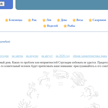
Близнецы
Рак
Лев
Дева
Весы
Скорпион
Водолей
Рыбы
 декабря)
сегодня
на завтра
на неделю
на август
на 2026 год
общая характеристика знака
ый день. Каких-то проблем или неприятностей Стрельцам избежать не удастся. Придетс
то влиятельный человек будет притягивать ваше внимание: прислушивайтесь к его сове