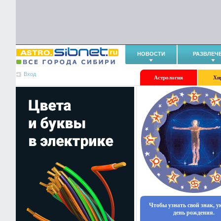
НОВОСТИ
РАЗВЛЕЧ
Вход
Астрология
Хи
Чтобы узнать свой знак, 
день рождения.