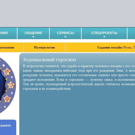
ЕНИЯ
ОБЩЕНИЕ
СЕРВИСЫ
СПЕЦПРОЕКТЫ
романтия
Нумерология
Гадания онлайн
(Руны, 
Зодиакальный гороскоп
В астрологии считается, что судьба и характер человека связаны с его 
каких знаках находились небесные тела при его рождении. Знак, в ко
рождения человека, называется его «солнечным знаком» или просто «зн
придают положению Луны в гороскопе — лунному знаку, и положению
Тем не менее, полноценный астрологический анализ считается возмож
гороскопа и их взаимодействия.
укажите