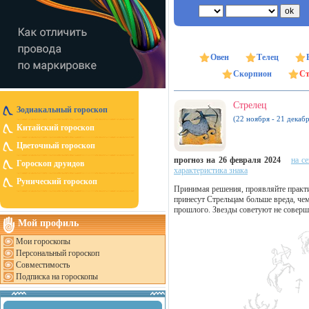
Овен
Телец
Скорпион
Ст
Стрелец
Зодиакальный гороскоп
(22 ноября - 21 декабр
Китайский гороскоп
Цветочный гороскоп
прогноз на 26 февраля 2024
на с
Гороскоп друидов
характеристика знака
Рунический гороскоп
Принимая решения, проявляйте практи
принесут Стрельцам больше вреда, че
прошлого. Звезды советуют не соверша
Мой профиль
Мои гороскопы
Персональный гороскоп
Совместимость
Подписка на гороскопы