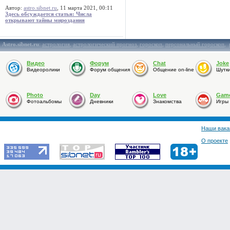
Автор:
astro.sibnet.ru
, 11 марта 2021, 00:11
Здесь обсуждается статья: Числа
открывают тайны мироздания
Astro.sibnet.ru
:
астрология
,
астрологический прогноз
,
гороскоп
,
персональный гороскоп
,
Видео
Форум
Chat
Joke
Видеоролики
Форум общения
Общение on-line
Шутк
Photo
Day
Love
Gam
Фотоальбомы
Дневники
Знакомства
Игры
Наши вака
О проекте