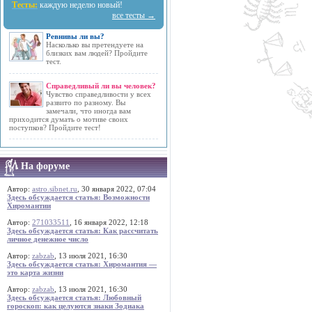
Тесты:
каждую неделю новый!
все тесты →
Ревнивы ли вы?
Насколько вы претендуете на
близких вам людей? Пройдите
тест.
Справедливый ли вы человек?
Чувство справедливости у всех
развито по разному. Вы
замечали, что иногда вам
приходится думать о мотиве своих
поступков? Пройдите тест!
На форуме
Автор:
astro.sibnet.ru
, 30 января 2022, 07:04
Здесь обсуждается статья: Возможности
Хиромантии
Автор:
271033511
, 16 января 2022, 12:18
Здесь обсуждается статья: Как рассчитать
личное денежное число
Автор:
zabzab
, 13 июля 2021, 16:30
Здесь обсуждается статья: Хиромантия —
это карта жизни
Автор:
zabzab
, 13 июля 2021, 16:30
Здесь обсуждается статья: Любовный
гороскоп: как целуются знаки Зодиака