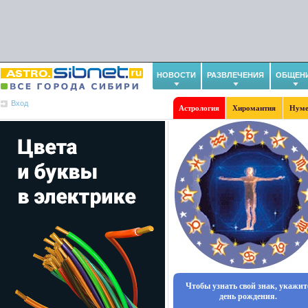
НОВОСТИ
РАЗВЛЕЧЕНИЯ
ОБЩЕН
Вход
Астрология
Хиромантия
Нуме
Чтобы узнать свой знак, укажит
день рождения.