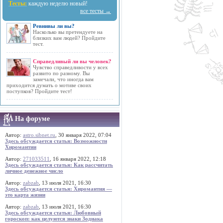
Тесты:
каждую неделю новый!
все тесты →
Ревнивы ли вы?
Насколько вы претендуете на
близких вам людей? Пройдите
тест.
Справедливый ли вы человек?
Чувство справедливости у всех
развито по разному. Вы
замечали, что иногда вам
приходится думать о мотиве своих
поступков? Пройдите тест!
На форуме
Автор:
astro.sibnet.ru
, 30 января 2022, 07:04
Здесь обсуждается статья: Возможности
Хиромантии
Автор:
271033511
, 16 января 2022, 12:18
Здесь обсуждается статья: Как рассчитать
личное денежное число
Автор:
zabzab
, 13 июля 2021, 16:30
Здесь обсуждается статья: Хиромантия —
это карта жизни
Автор:
zabzab
, 13 июля 2021, 16:30
Здесь обсуждается статья: Любовный
гороскоп: как целуются знаки Зодиака