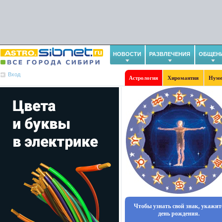
НОВОСТИ
РАЗВЛЕЧЕНИЯ
ОБЩЕН
Вход
Астрология
Хиромантия
Нуме
Чтобы узнать свой знак, укажит
день рождения.