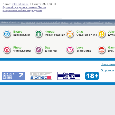
Автор:
astro.sibnet.ru
, 11 марта 2021, 00:11
Здесь обсуждается статья: Числа
открывают тайны мироздания
Astro.sibnet.ru
:
астрология
,
астрологический прогноз
,
гороскоп
,
персональный гороскоп
,
Видео
Форум
Chat
Joke
Видеоролики
Форум общения
Общение on-line
Шутк
Photo
Day
Love
Gam
Фотоальбомы
Дневники
Знакомства
Игры
Наши вака
О проекте