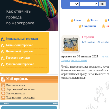
Овен
Телец
Скорпион
Ст
Стрелец
Зодиакальный гороскоп
(22 ноября - 21 декабр
Китайский гороскоп
Цветочный гороскоп
прогноз на 30 января 2024
на се
Гороскоп друидов
характеристика знака
Рунический гороскоп
Чтобы преодолеть все трудности, кото
близких или коллег. Прислушивайтесь
обращайтесь к врачу, не занимайтесь 
единомышленников.
Мой профиль
Мои гороскопы
Персональный гороскоп
Совместимость
Подписка на гороскопы