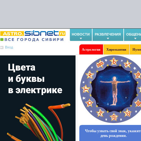
НОВОСТИ
РАЗВЛЕЧЕНИЯ
ОБЩЕН
Вход
Астрология
Хиромантия
Нуме
Чтобы узнать свой знак, укажит
день рождения.