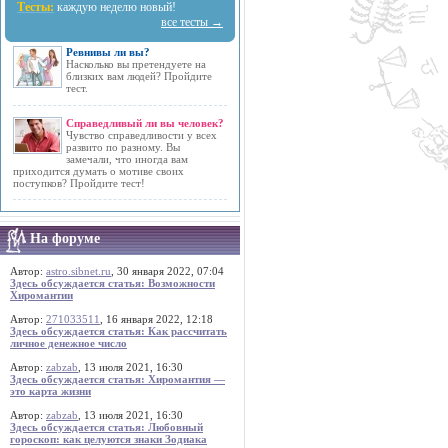
Тесты:
каждую неделю новый!
все тесты →
Ревнивы ли вы?
Насколько вы претендуете на
близких вам людей? Пройдите
тест.
Справедливый ли вы человек?
Чувство справедливости у всех
развито по разному. Вы
замечали, что иногда вам
приходится думать о мотиве своих
поступков? Пройдите тест!
На форуме
Автор:
astro.sibnet.ru
, 30 января 2022, 07:04
Здесь обсуждается статья: Возможности
Хиромантии
Автор:
271033511
, 16 января 2022, 12:18
Здесь обсуждается статья: Как рассчитать
личное денежное число
Автор:
zabzab
, 13 июля 2021, 16:30
Здесь обсуждается статья: Хиромантия —
это карта жизни
Автор:
zabzab
, 13 июля 2021, 16:30
Здесь обсуждается статья: Любовный
гороскоп: как целуются знаки Зодиака