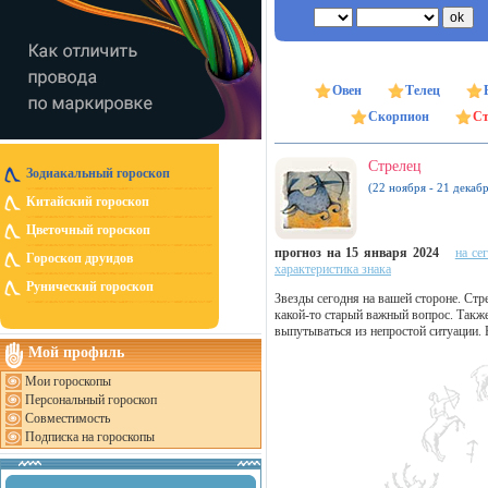
Овен
Телец
Скорпион
Ст
Стрелец
Зодиакальный гороскоп
(22 ноября - 21 декабр
Китайский гороскоп
Цветочный гороскоп
прогноз на 15 января 2024
на се
Гороскоп друидов
характеристика знака
Рунический гороскоп
Звезды сегодня на вашей стороне. Стр
какой-то старый важный вопрос. Также
выпутываться из непростой ситуации.
Мой профиль
Мои гороскопы
Персональный гороскоп
Совместимость
Подписка на гороскопы