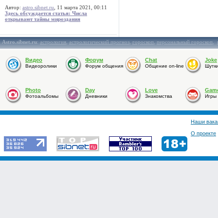
Автор:
astro.sibnet.ru
, 11 марта 2021, 00:11
Здесь обсуждается статья: Числа
открывают тайны мироздания
Astro.sibnet.ru
:
астрология
,
астрологический прогноз
,
гороскоп
,
персональный гороскоп
,
Видео
Форум
Chat
Joke
Видеоролики
Форум общения
Общение on-line
Шутк
Photo
Day
Love
Gam
Фотоальбомы
Дневники
Знакомства
Игры
Наши вака
О проекте