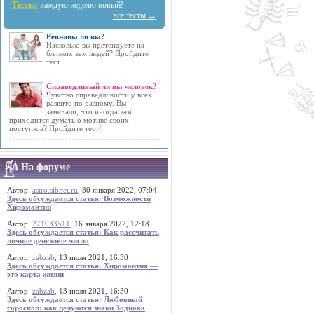
Тесты:
каждую неделю новый!
все тесты →
Ревнивы ли вы?
Насколько вы претендуете на
близких вам людей? Пройдите
тест.
Справедливый ли вы человек?
Чувство справедливости у всех
развито по разному. Вы
замечали, что иногда вам
приходится думать о мотиве своих
поступков? Пройдите тест!
На форуме
Автор:
astro.sibnet.ru
, 30 января 2022, 07:04
Здесь обсуждается статья: Возможности
Хиромантии
Автор:
271033511
, 16 января 2022, 12:18
Здесь обсуждается статья: Как рассчитать
личное денежное число
Автор:
zabzab
, 13 июля 2021, 16:30
Здесь обсуждается статья: Хиромантия —
это карта жизни
Автор:
zabzab
, 13 июля 2021, 16:30
Здесь обсуждается статья: Любовный
гороскоп: как целуются знаки Зодиака