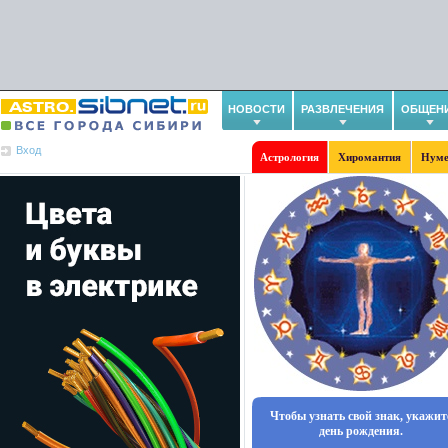
НОВОСТИ
РАЗВЛЕЧЕНИЯ
ОБЩЕН
Вход
Астрология
Хиромантия
Нуме
Чтобы узнать свой знак, укажит
день рождения.