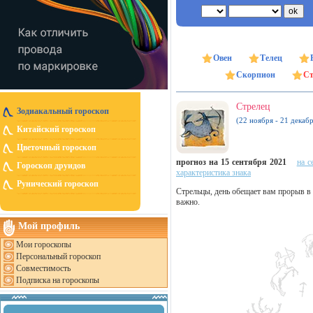
Овен
Телец
Скорпион
Ст
Стрелец
Зодиакальный гороскоп
(22 ноября - 21 декабр
Китайский гороскоп
Цветочный гороскоп
прогноз на 15 сентября 2021
на с
Гороскоп друидов
характеристика знака
Рунический гороскоп
Стрельцы, день обещает вам прорыв в 
важно.
Мой профиль
Мои гороскопы
Персональный гороскоп
Совместимость
Подписка на гороскопы