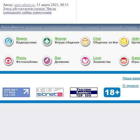
Автор:
astro.sibnet.ru
, 11 марта 2021, 00:11
Здесь обсуждается статья: Числа
открывают тайны мироздания
Astro.sibnet.ru
:
астрология
,
астрологический прогноз
,
гороскоп
,
персональный гороскоп
,
Видео
Форум
Chat
Joke
Видеоролики
Форум общения
Общение on-line
Шутк
Photo
Day
Love
Gam
Фотоальбомы
Дневники
Знакомства
Игры
Наши вака
О проекте