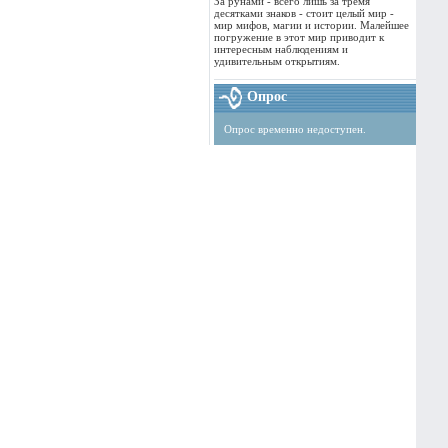
За рунами - всего лишь за тремя
десятками знаков - стоит целый мир -
мир мифов, магии и истории. Малейшее
погружение в этот мир приводит к
интересным наблюдениям и
удивительным открытиям.
Опрос
Опрос временно недоступен.