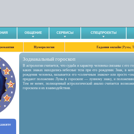
ЕНИЯ
ОБЩЕНИЕ
СЕРВИСЫ
СПЕЦПРОЕКТЫ
романтия
Нумерология
Гадания онлайн
(Руны, 
Зодиакальный гороскоп
В астрологии считается, что судьба и характер человека связаны с его 
каких знаках находились небесные тела при его рождении. Знак, в ко
рождения человека, называется его «солнечным знаком» или просто «зн
придают положению Луны в гороскопе — лунному знаку, и положению
Тем не менее, полноценный астрологический анализ считается возмож
гороскопа и их взаимодействия.
укажите