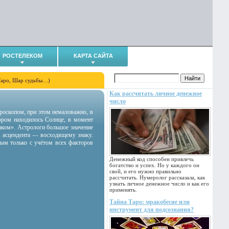
РОСТЕЛЕКОМ
КАРТА САЙТА
Таро, Шар судьбы…)
Как рассчитать личное денежное
число
гороскопом, при этом немаловажно, в
тором находилось Солнце, в момент
аком». Астрологи большое значение
 асцендента — восходящему знаку.
ным только с учётом всех факторов
Денежный код способен привлечь
богатство и успех. Но у каждого он
свой, и его нужно правильно
рассчитать. Нумеролог рассказала, как
узнать личное денежное число и как его
применять.
Тайна Таро: мракобесие или
инструмент для подсознания?