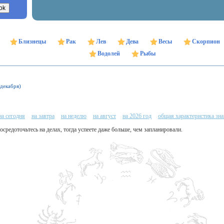
Близнецы
Рак
Лев
Дева
Весы
Скорпион
Водолей
Рыбы
 декабря)
на сегодня
на завтра
на неделю
на август
на 2026 год
общая характеристика зна
средоточьтесь на делах, тогда успеете даже больше, чем запланировали.