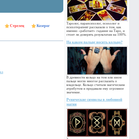
Таролог, парапсихолог, психолог и
Стрелец
Козерог
психотерапевт рассказали о том, как
именно «работает» гадание на Таро, и
стоит ли доверять результатам на 100%.
На каком пальце носить кольцо?
ка
В древности кольцо на том или ином
пальце могло многое рассказать о
владельце. Кольцо считали магическим
атрибутом и придавали ему огромное
значение.
Рунические символы в любовной
магии