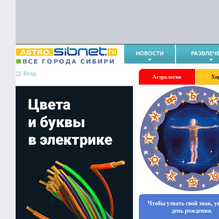
НОВОСТИ
РАЗВЛЕЧ
Вход
Астрология
Хи
Чтобы узнать свой знак, 
день рождения.