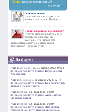
Тесты:
каждую неделю новый!
все тесты →
Ревнивы ли вы?
Насколько вы претендуете на
близких вам людей? Пройдите
тест.
Справедливый ли вы человек?
Чувство справедливости у всех
развито по разному. Вы
замечали, что иногда вам
приходится думать о мотиве своих
поступков? Пройдите тест!
На форуме
Автор:
astro.sibnet.ru
, 30 января 2022, 07:04
Здесь обсуждается статья: Возможности
Хиромантии
Автор:
271033511
, 16 января 2022, 12:18
Здесь обсуждается статья: Как рассчитать
личное денежное число
Автор:
zabzab
, 13 июля 2021, 16:30
Здесь обсуждается статья: Хиромантия —
это карта жизни
Автор:
zabzab
, 13 июля 2021, 16:30
Здесь обсуждается статья: Любовный
гороскоп: как целуются знаки Зодиака