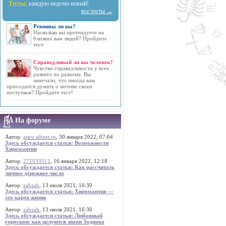
Тесты:
каждую неделю новый!
все тесты →
Ревнивы ли вы?
Насколько вы претендуете на
близких вам людей? Пройдите
тест.
Справедливый ли вы человек?
Чувство справедливости у всех
развито по разному. Вы
замечали, что иногда вам
приходится думать о мотиве своих
поступков? Пройдите тест!
На форуме
Автор:
astro.sibnet.ru
, 30 января 2022, 07:04
Здесь обсуждается статья: Возможности
Хиромантии
Автор:
271033511
, 16 января 2022, 12:18
Здесь обсуждается статья: Как рассчитать
личное денежное число
Автор:
zabzab
, 13 июля 2021, 16:30
Здесь обсуждается статья: Хиромантия —
это карта жизни
Автор:
zabzab
, 13 июля 2021, 16:30
Здесь обсуждается статья: Любовный
гороскоп: как целуются знаки Зодиака