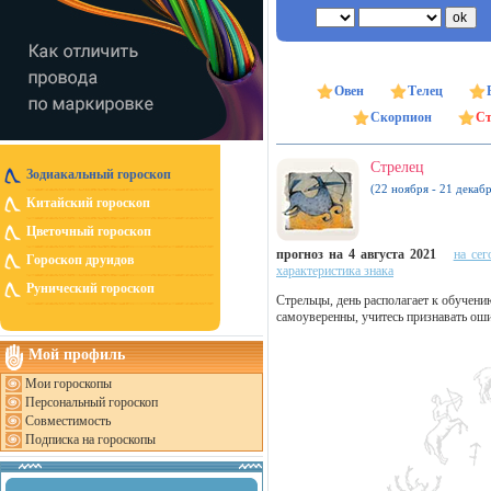
Овен
Телец
Скорпион
Ст
Стрелец
Зодиакальный гороскоп
(22 ноября - 21 декабр
Китайский гороскоп
Цветочный гороскоп
прогноз на 4 августа 2021
на сег
Гороскоп друидов
характеристика знака
Рунический гороскоп
Стрельцы, день располагает к обучен
самоуверенны, учитесь признавать ош
Мой профиль
Мои гороскопы
Персональный гороскоп
Совместимость
Подписка на гороскопы