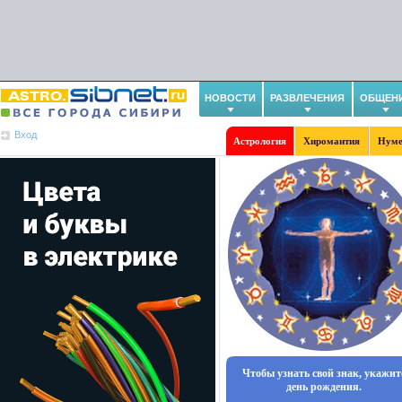
НОВОСТИ
РАЗВЛЕЧЕНИЯ
ОБЩЕН
Вход
Астрология
Хиромантия
Нуме
Чтобы узнать свой знак, укажит
день рождения.