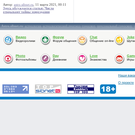
Автор:
astro.sibnet.ru
, 11 марта 2021, 00:11
Здесь обсуждается статья: Числа
открывают тайны мироздания
Astro.sibnet.ru
:
астрология
,
астрологический прогноз
,
гороскоп
,
персональный гороскоп
,
Видео
Форум
Chat
Joke
Видеоролики
Форум общения
Общение on-line
Шутк
Photo
Day
Love
Gam
Фотоальбомы
Дневники
Знакомства
Игры
Наши вака
О проекте