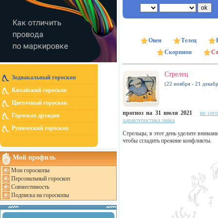
Овен
Телец
Скорпион
Ст
Стрелец
Зодиакальный гороскоп
(22 ноября - 21 декабр
Китайский гороскоп
Цветочный гороскоп
прогноз на 31 июля 2021
на сег
Гороскоп друидов
характеристика знака
Рунический гороскоп
Стрельцы, в этот день уделите вниман
чтобы сгладить прежние конфликты.
Мой профиль
Мои гороскопы
Персональный гороскоп
Совместимость
Подписка на гороскопы