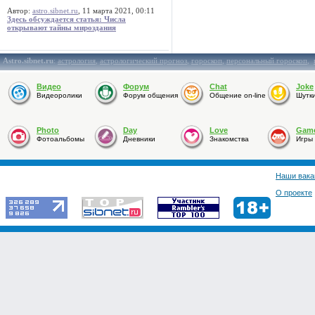
Автор:
astro.sibnet.ru
, 11 марта 2021, 00:11
Здесь обсуждается статья: Числа
открывают тайны мироздания
Astro.sibnet.ru
:
астрология
,
астрологический прогноз
,
гороскоп
,
персональный гороскоп
,
Видео
Форум
Chat
Joke
Видеоролики
Форум общения
Общение on-line
Шутк
Photo
Day
Love
Gam
Фотоальбомы
Дневники
Знакомства
Игры
Наши вака
О проекте