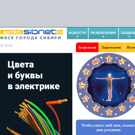
НОВОСТИ
РАЗВЛЕЧЕНИЯ
ОБЩЕН
Вход
Астрология
Хиромантия
Нуме
Чтобы узнать свой знак, укажит
день рождения.