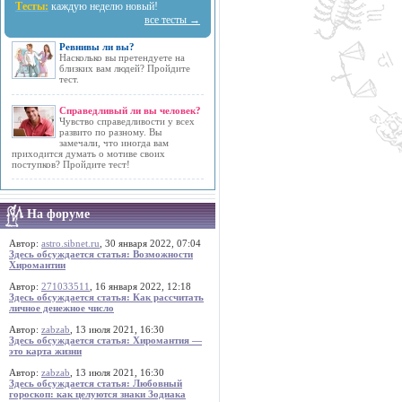
Тесты:
каждую неделю новый!
все тесты →
Ревнивы ли вы?
Насколько вы претендуете на
близких вам людей? Пройдите
тест.
Справедливый ли вы человек?
Чувство справедливости у всех
развито по разному. Вы
замечали, что иногда вам
приходится думать о мотиве своих
поступков? Пройдите тест!
На форуме
Автор:
astro.sibnet.ru
, 30 января 2022, 07:04
Здесь обсуждается статья: Возможности
Хиромантии
Автор:
271033511
, 16 января 2022, 12:18
Здесь обсуждается статья: Как рассчитать
личное денежное число
Автор:
zabzab
, 13 июля 2021, 16:30
Здесь обсуждается статья: Хиромантия —
это карта жизни
Автор:
zabzab
, 13 июля 2021, 16:30
Здесь обсуждается статья: Любовный
гороскоп: как целуются знаки Зодиака