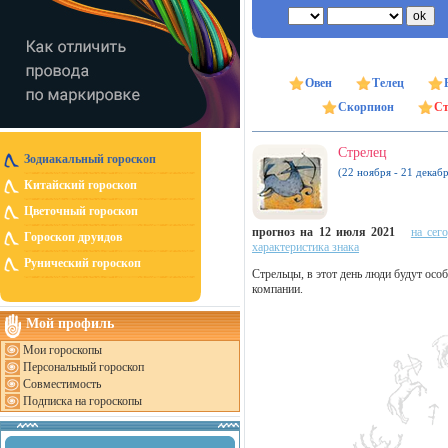
Овен
Телец
Скорпион
Ст
Стрелец
Зодиакальный гороскоп
(22 ноября - 21 декабр
Китайский гороскоп
Цветочный гороскоп
прогноз на 12 июля 2021
на сег
Гороскоп друидов
характеристика знака
Рунический гороскоп
Стрельцы, в этот день люди будут осо
компании.
Мой профиль
Мои гороскопы
Персональный гороскоп
Совместимость
Подписка на гороскопы