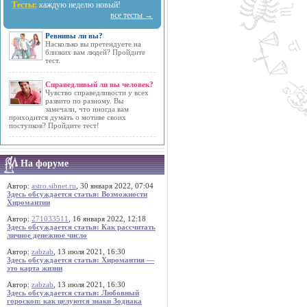
Тесты:
каждую неделю новый!
все тесты →
Ревнивы ли вы?
Насколько вы претендуете на
близких вам людей? Пройдите
тест.
Справедливый ли вы человек?
Чувство справедливости у всех
развито по разному. Вы
замечали, что иногда вам
приходится думать о мотиве своих
поступков? Пройдите тест!
На форуме
Автор:
astro.sibnet.ru
, 30 января 2022, 07:04
Здесь обсуждается статья: Возможности
Хиромантии
Автор:
271033511
, 16 января 2022, 12:18
Здесь обсуждается статья: Как рассчитать
личное денежное число
Автор:
zabzab
, 13 июля 2021, 16:30
Здесь обсуждается статья: Хиромантия —
это карта жизни
Автор:
zabzab
, 13 июля 2021, 16:30
Здесь обсуждается статья: Любовный
гороскоп: как целуются знаки Зодиака