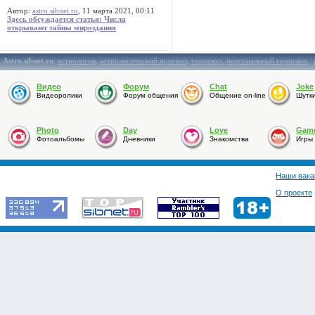
Автор:
astro.sibnet.ru
, 11 марта 2021, 00:11
Здесь обсуждается статья: Числа
открывают тайны мироздания
Astro.sibnet.ru
:
астрология
,
астрологический прогноз
,
гороскоп
,
персональный гороскоп
,
Видео
Форум
Chat
Joke
Видеоролики
Форум общения
Общение on-line
Шутк
Photo
Day
Love
Gam
Фотоальбомы
Дневники
Знакомства
Игры
Наши вака
О проекте