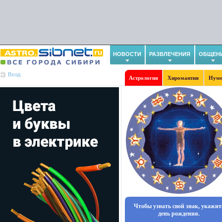
НОВОСТИ
РАЗВЛЕЧЕНИЯ
ОБЩЕН
Вход
Астрология
Хиромантия
Нуме
Чтобы узнать свой знак, укажит
день рождения.