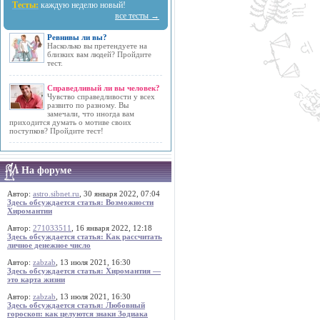
Тесты:
каждую неделю новый!
все тесты →
Ревнивы ли вы?
Насколько вы претендуете на
близких вам людей? Пройдите
тест.
Справедливый ли вы человек?
Чувство справедливости у всех
развито по разному. Вы
замечали, что иногда вам
приходится думать о мотиве своих
поступков? Пройдите тест!
На форуме
Автор:
astro.sibnet.ru
, 30 января 2022, 07:04
Здесь обсуждается статья: Возможности
Хиромантии
Автор:
271033511
, 16 января 2022, 12:18
Здесь обсуждается статья: Как рассчитать
личное денежное число
Автор:
zabzab
, 13 июля 2021, 16:30
Здесь обсуждается статья: Хиромантия —
это карта жизни
Автор:
zabzab
, 13 июля 2021, 16:30
Здесь обсуждается статья: Любовный
гороскоп: как целуются знаки Зодиака