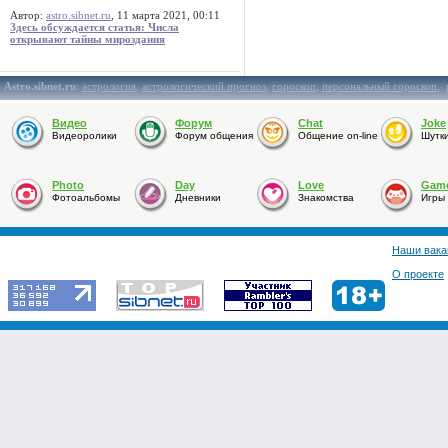
Автор:
astro.sibnet.ru
, 11 марта 2021, 00:11
Здесь обсуждается статья: Числа
открывают тайны мироздания
Astro.sibnet.ru
:
астрология
,
астрологический прогноз
,
гороскоп
,
персональный гороскоп
,
Видео
Форум
Chat
Joke
Видеоролики
Форум общения
Общение on-line
Шутк
Photo
Day
Love
Gam
Фотоальбомы
Дневники
Знакомства
Игры
Наши вака
О проекте