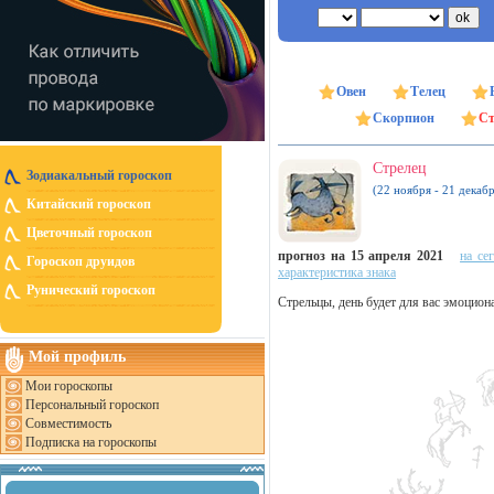
Овен
Телец
Скорпион
Ст
Стрелец
Зодиакальный гороскоп
(22 ноября - 21 декабр
Китайский гороскоп
Цветочный гороскоп
прогноз на 15 апреля 2021
на се
Гороскоп друидов
характеристика знака
Рунический гороскоп
Стрельцы, день будет для вас эмоцион
Мой профиль
Мои гороскопы
Персональный гороскоп
Совместимость
Подписка на гороскопы