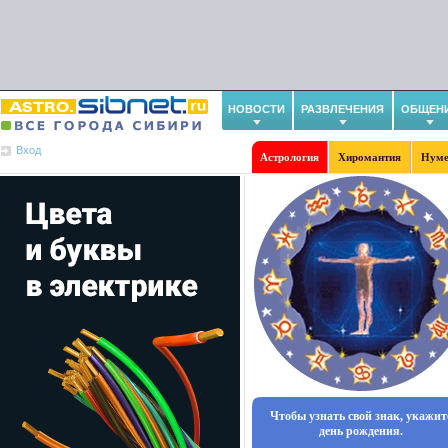
НОВОСТИ
РАЗВЛЕЧЕНИЯ
ОБЩЕН
Вход
Астрология
Хиромантия
Нуме
Чтобы узнать свой знак, укажит
день рождения.