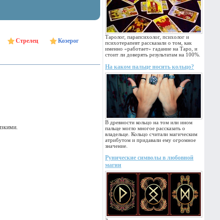
Таролог, парапсихолог, психолог и
Стрелец
Козерог
психотерапевт рассказали о том, как
именно «работает» гадание на Таро, и
стоит ли доверять результатам на 100%.
На каком пальце носить кольцо?
В древности кольцо на том или ином
изкими.
пальце могло многое рассказать о
владельце. Кольцо считали магическим
атрибутом и придавали ему огромное
значение.
Рунические символы в любовной
магии