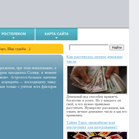
РОСТЕЛЕКОМ
КАРТА САЙТА
Таро, Шар судьбы…)
Как рассчитать личное денежное
число
гороскопом, при этом немаловажно, в
тором находилось Солнце, в момент
аком». Астрологи большое значение
 асцендента — восходящему знаку.
ным только с учётом всех факторов
Денежный код способен привлечь
богатство и успех. Но у каждого он
свой, и его нужно правильно
рассчитать. Нумеролог рассказала, как
узнать личное денежное число и как его
применять.
Тайна Таро: мракобесие или
инструмент для подсознания?