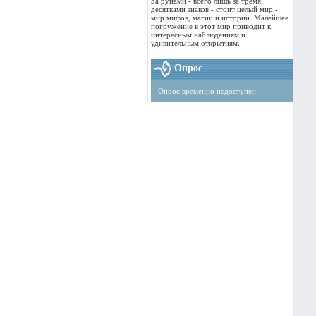
За рунами - всего лишь за тремя
десятками знаков - стоит целый мир -
мир мифов, магии и истории. Малейшее
погружение в этот мир приводит к
интересным наблюдениям и
удивительным открытиям.
Опрос
Опрос временно недоступен.