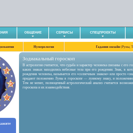
ЕНИЯ
ОБЩЕНИЕ
СЕРВИСЫ
СПЕЦПРОЕКТЫ
романтия
Нумерология
Гадания онлайн
(Руны, 
Зодиакальный гороскоп
В астрологии считается, что судьба и характер человека связаны с его 
каких знаках находились небесные тела при его рождении. Знак, в ко
рождения человека, называется его «солнечным знаком» или просто «зн
придают положению Луны в гороскопе — лунному знаку, и положению
Тем не менее, полноценный астрологический анализ считается возмож
гороскопа и их взаимодействия.
укажите