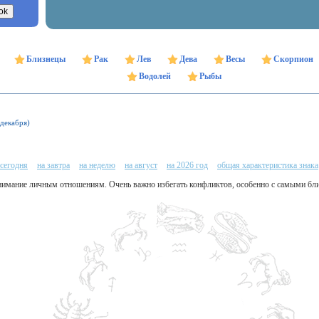
Близнецы
Рак
Лев
Дева
Весы
Скорпион
Водолей
Рыбы
 декабря)
 сегодня
на завтра
на неделю
на август
на 2026 год
общая характеристика знака
 внимание личным отношениям. Очень важно избегать конфликтов, особенно с самыми бл