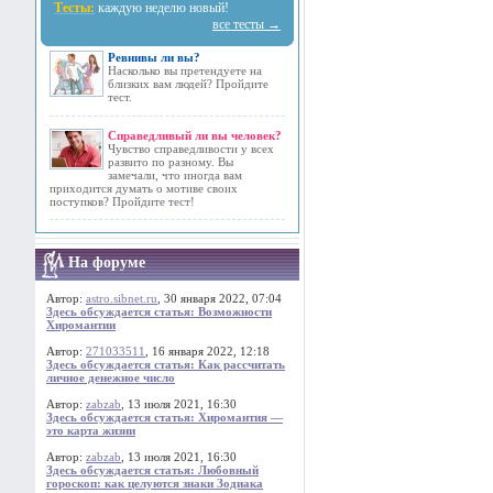
Тесты:
каждую неделю новый!
все тесты →
Ревнивы ли вы?
Насколько вы претендуете на
близких вам людей? Пройдите
тест.
Справедливый ли вы человек?
Чувство справедливости у всех
развито по разному. Вы
замечали, что иногда вам
приходится думать о мотиве своих
поступков? Пройдите тест!
На форуме
Автор:
astro.sibnet.ru
, 30 января 2022, 07:04
Здесь обсуждается статья: Возможности
Хиромантии
Автор:
271033511
, 16 января 2022, 12:18
Здесь обсуждается статья: Как рассчитать
личное денежное число
Автор:
zabzab
, 13 июля 2021, 16:30
Здесь обсуждается статья: Хиромантия —
это карта жизни
Автор:
zabzab
, 13 июля 2021, 16:30
Здесь обсуждается статья: Любовный
гороскоп: как целуются знаки Зодиака