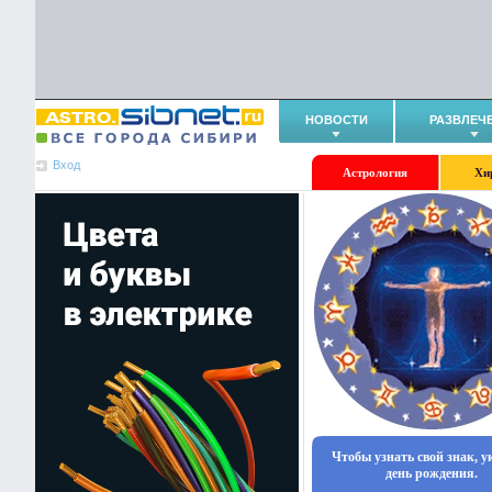
НОВОСТИ
РАЗВЛЕЧ
Вход
Астрология
Хи
Чтобы узнать свой знак, 
день рождения.