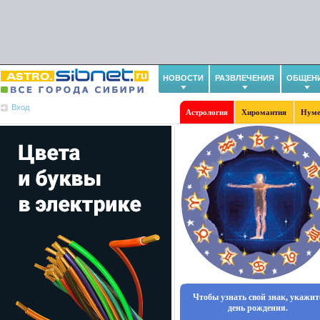
НОВОСТИ
РАЗВЛЕЧЕНИЯ
ОБЩЕН
Вход
Астрология
Хиромантия
Нуме
Чтобы узнать свой знак, укажит
день рождения.