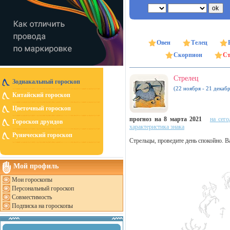
Овен
Телец
Скорпион
Ст
Стрелец
Зодиакальный гороскоп
(22 ноября - 21 декабр
Китайский гороскоп
Цветочный гороскоп
прогноз на 8 марта 2021
на сего
Гороскоп друидов
характеристика знака
Рунический гороскоп
Стрельцы, проведите день спокойно. В
Мой профиль
Мои гороскопы
Персональный гороскоп
Совместимость
Подписка на гороскопы