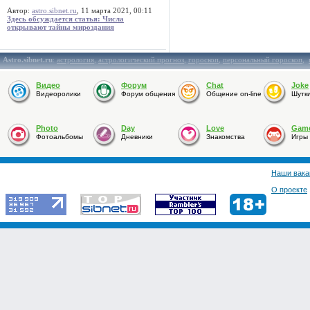
Автор:
astro.sibnet.ru
, 11 марта 2021, 00:11
Здесь обсуждается статья: Числа
открывают тайны мироздания
Astro.sibnet.ru
:
астрология
,
астрологический прогноз
,
гороскоп
,
персональный гороскоп
,
Видео
Форум
Chat
Joke
Видеоролики
Форум общения
Общение on-line
Шутк
Photo
Day
Love
Gam
Фотоальбомы
Дневники
Знакомства
Игры
Наши вака
О проекте