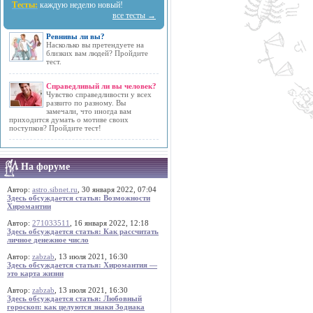
Тесты:
каждую неделю новый!
все тесты →
Ревнивы ли вы?
Насколько вы претендуете на
близких вам людей? Пройдите
тест.
Справедливый ли вы человек?
Чувство справедливости у всех
развито по разному. Вы
замечали, что иногда вам
приходится думать о мотиве своих
поступков? Пройдите тест!
На форуме
Автор:
astro.sibnet.ru
, 30 января 2022, 07:04
Здесь обсуждается статья: Возможности
Хиромантии
Автор:
271033511
, 16 января 2022, 12:18
Здесь обсуждается статья: Как рассчитать
личное денежное число
Автор:
zabzab
, 13 июля 2021, 16:30
Здесь обсуждается статья: Хиромантия —
это карта жизни
Автор:
zabzab
, 13 июля 2021, 16:30
Здесь обсуждается статья: Любовный
гороскоп: как целуются знаки Зодиака