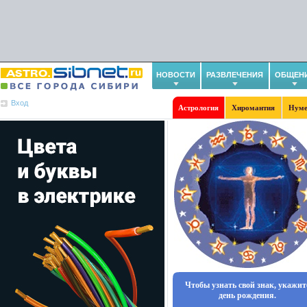
НОВОСТИ
РАЗВЛЕЧЕНИЯ
ОБЩЕН
Вход
Астрология
Хиромантия
Нуме
Чтобы узнать свой знак, укажит
день рождения.