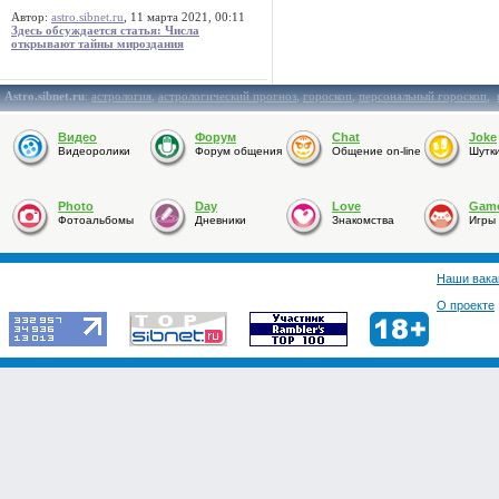
Автор:
astro.sibnet.ru
, 11 марта 2021, 00:11
Здесь обсуждается статья: Числа
открывают тайны мироздания
Astro.sibnet.ru
:
астрология
,
астрологический прогноз
,
гороскоп
,
персональный гороскоп
,
Видео
Форум
Chat
Joke
Видеоролики
Форум общения
Общение on-line
Шутк
Photo
Day
Love
Gam
Фотоальбомы
Дневники
Знакомства
Игры
Наши вака
О проекте