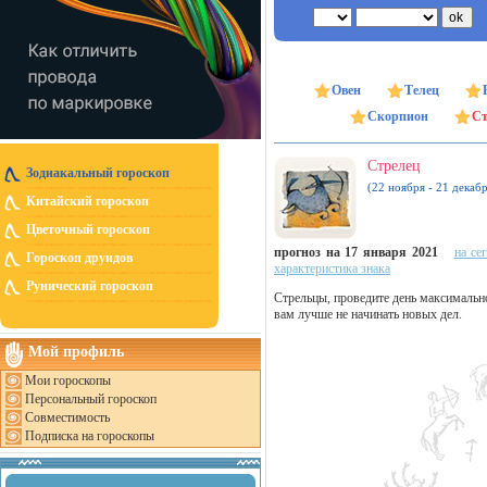
Овен
Телец
Скорпион
Ст
Стрелец
Зодиакальный гороскоп
(22 ноября - 21 декабр
Китайский гороскоп
Цветочный гороскоп
прогноз на 17 января 2021
на се
Гороскоп друидов
характеристика знака
Рунический гороскоп
Стрельцы, проведите день максимально
вам лучше не начинать новых дел.
Мой профиль
Мои гороскопы
Персональный гороскоп
Совместимость
Подписка на гороскопы