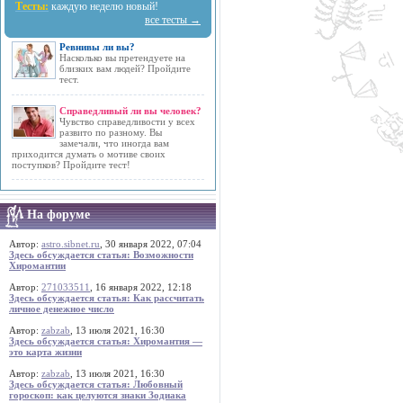
Тесты:
каждую неделю новый!
все тесты →
Ревнивы ли вы?
Насколько вы претендуете на
близких вам людей? Пройдите
тест.
Справедливый ли вы человек?
Чувство справедливости у всех
развито по разному. Вы
замечали, что иногда вам
приходится думать о мотиве своих
поступков? Пройдите тест!
На форуме
Автор:
astro.sibnet.ru
, 30 января 2022, 07:04
Здесь обсуждается статья: Возможности
Хиромантии
Автор:
271033511
, 16 января 2022, 12:18
Здесь обсуждается статья: Как рассчитать
личное денежное число
Автор:
zabzab
, 13 июля 2021, 16:30
Здесь обсуждается статья: Хиромантия —
это карта жизни
Автор:
zabzab
, 13 июля 2021, 16:30
Здесь обсуждается статья: Любовный
гороскоп: как целуются знаки Зодиака