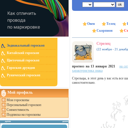
Овен
Телец
Скорпион
Ст
Стрелец
Зодиакальный гороскоп
(22 ноября - 21 декабр
Китайский гороскоп
Цветочный гороскоп
прогноз на 13 января 2021
на се
Гороскоп друидов
характеристика знака
Рунический гороскоп
Стрельцы, в этот день у вас есть все ш
самостоятельно.
Мой профиль
Мои гороскопы
Персональный гороскоп
Совместимость
Подписка на гороскопы