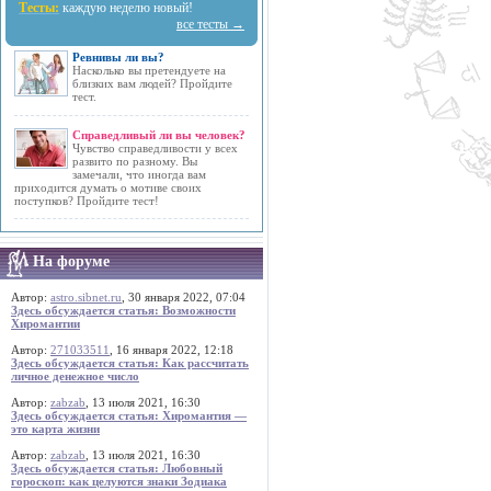
Тесты:
каждую неделю новый!
все тесты →
Ревнивы ли вы?
Насколько вы претендуете на
близких вам людей? Пройдите
тест.
Справедливый ли вы человек?
Чувство справедливости у всех
развито по разному. Вы
замечали, что иногда вам
приходится думать о мотиве своих
поступков? Пройдите тест!
На форуме
Автор:
astro.sibnet.ru
, 30 января 2022, 07:04
Здесь обсуждается статья: Возможности
Хиромантии
Автор:
271033511
, 16 января 2022, 12:18
Здесь обсуждается статья: Как рассчитать
личное денежное число
Автор:
zabzab
, 13 июля 2021, 16:30
Здесь обсуждается статья: Хиромантия —
это карта жизни
Автор:
zabzab
, 13 июля 2021, 16:30
Здесь обсуждается статья: Любовный
гороскоп: как целуются знаки Зодиака