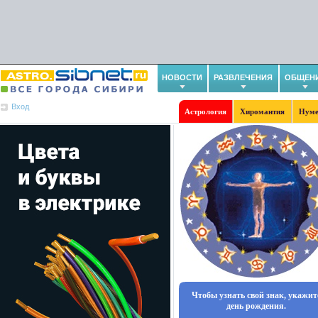
НОВОСТИ
РАЗВЛЕЧЕНИЯ
ОБЩЕН
Вход
Астрология
Хиромантия
Нуме
Чтобы узнать свой знак, укажит
день рождения.