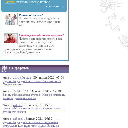
Тесты:
каждую неделю новый!
все тесты →
Ревнивы ли вы?
Насколько вы претендуете на
близких вам людей? Пройдите
тест.
Справедливый ли вы человек?
Чувство справедливости у всех
развито по разному. Вы
замечали, что иногда вам
приходится думать о мотиве своих
поступков? Пройдите тест!
На форуме
Автор:
astro.sibnet.ru
, 30 января 2022, 07:04
Здесь обсуждается статья: Возможности
Хиромантии
Автор:
271033511
, 16 января 2022, 12:18
Здесь обсуждается статья: Как рассчитать
личное денежное число
Автор:
zabzab
, 13 июля 2021, 16:30
Здесь обсуждается статья: Хиромантия —
это карта жизни
Автор:
zabzab
, 13 июля 2021, 16:30
Здесь обсуждается статья: Любовный
гороскоп: как целуются знаки Зодиака