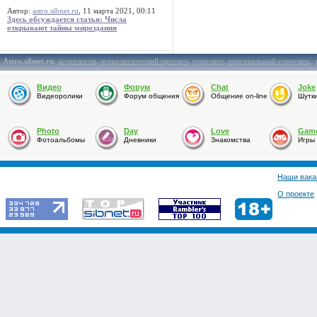
Автор:
astro.sibnet.ru
, 11 марта 2021, 00:11
Здесь обсуждается статья: Числа
открывают тайны мироздания
Astro.sibnet.ru
:
астрология
,
астрологический прогноз
,
гороскоп
,
персональный гороскоп
,
Видео
Форум
Chat
Joke
Видеоролики
Форум общения
Общение on-line
Шутк
Photo
Day
Love
Gam
Фотоальбомы
Дневники
Знакомства
Игры
Наши вака
О проекте