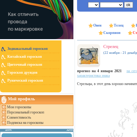
Овен
Телец
Скорпион
Ст
Стрелец
Зодиакальный гороскоп
(22 ноября - 21 декабр
Китайский гороскоп
Цветочный гороскоп
прогноз на 4 января 2021
на сег
Гороскоп друидов
характеристика знака
Рунический гороскоп
Стрельцы, в этот день хорошо начинат
Мой профиль
Мои гороскопы
Персональный гороскоп
Совместимость
Подписка на гороскопы