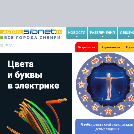
НОВОСТИ
РАЗВЛЕЧЕНИЯ
ОБЩЕН
Вход
Астрология
Хиромантия
Нуме
Чтобы узнать свой знак, укажит
день рождения.