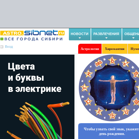
НОВОСТИ
РАЗВЛЕЧЕНИЯ
ОБЩЕН
Вход
Астрология
Хиромантия
Нуме
Чтобы узнать свой знак, укажит
день рождения.