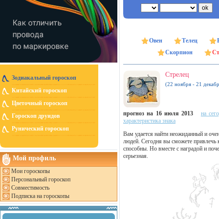
Овен
Телец
Скорпион
Ст
Стрелец
Зодиакальный гороскоп
(22 ноября - 21 декабр
Китайский гороскоп
Цветочный гороскоп
прогноз на 16 июля 2013
на сег
Гороскоп друидов
характеристика знака
Рунический гороскоп
Вам удается найти неожиданный и оче
людей. Сегодня вы сможете привлечь к
способны. Но вместе с наградой и поч
серьезная.
Мой профиль
Мои гороскопы
Персональный гороскоп
Совместимость
Подписка на гороскопы