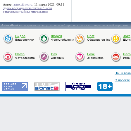
Автор:
astro.sibnet.ru
, 11 марта 2021, 00:11
Здесь обсуждается статья: Числа
открывают тайны мироздания
Astro.sibnet.ru
:
астрология
,
астрологический прогноз
,
гороскоп
,
персональный гороскоп
,
Видео
Форум
Chat
Joke
Видеоролики
Форум общения
Общение on-line
Шутк
Photo
Day
Love
Gam
Фотоальбомы
Дневники
Знакомства
Игры
Наши вака
О проекте