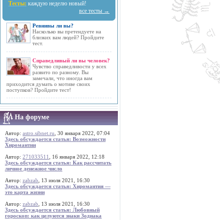
Тесты:
каждую неделю новый!
все тесты →
Ревнивы ли вы?
Насколько вы претендуете на
близких вам людей? Пройдите
тест.
Справедливый ли вы человек?
Чувство справедливости у всех
развито по разному. Вы
замечали, что иногда вам
приходится думать о мотиве своих
поступков? Пройдите тест!
На форуме
Автор:
astro.sibnet.ru
, 30 января 2022, 07:04
Здесь обсуждается статья: Возможности
Хиромантии
Автор:
271033511
, 16 января 2022, 12:18
Здесь обсуждается статья: Как рассчитать
личное денежное число
Автор:
zabzab
, 13 июля 2021, 16:30
Здесь обсуждается статья: Хиромантия —
это карта жизни
Автор:
zabzab
, 13 июля 2021, 16:30
Здесь обсуждается статья: Любовный
гороскоп: как целуются знаки Зодиака