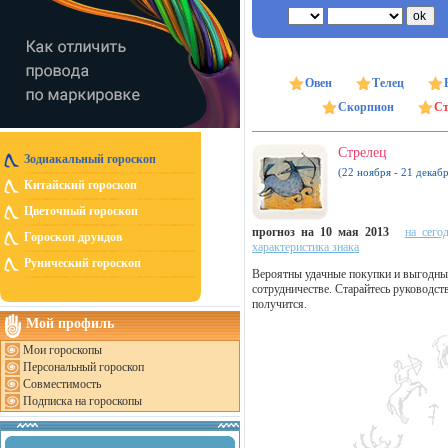
Овен
Телец
Скорпион
Ст
Стрелец
Зодиакальный гороскоп
(22 ноября - 21 декабр
Китайский гороскоп
Цветочный гороскоп
прогноз на 10 мая 2013
на сего
Гороскоп друидов
характеристика знака
Рунический гороскоп
Вероятны удачные покупки и выгодные
сотрудничестве. Старайтесь руководст
получится.
Мой профиль
Мои гороскопы
Персональный гороскоп
Совместимость
Подписка на гороскопы