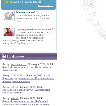
Тесты:
каждую неделю новый!
все тесты →
Ревнивы ли вы?
Насколько вы претендуете на
близких вам людей? Пройдите
тест.
Справедливый ли вы человек?
Чувство справедливости у всех
развито по разному. Вы
замечали, что иногда вам
приходится думать о мотиве своих
поступков? Пройдите тест!
На форуме
Автор:
astro.sibnet.ru
, 30 января 2022, 07:04
Здесь обсуждается статья: Возможности
Хиромантии
Автор:
271033511
, 16 января 2022, 12:18
Здесь обсуждается статья: Как рассчитать
личное денежное число
Автор:
zabzab
, 13 июля 2021, 16:30
Здесь обсуждается статья: Хиромантия —
это карта жизни
Автор:
zabzab
, 13 июля 2021, 16:30
Здесь обсуждается статья: Любовный
гороскоп: как целуются знаки Зодиака