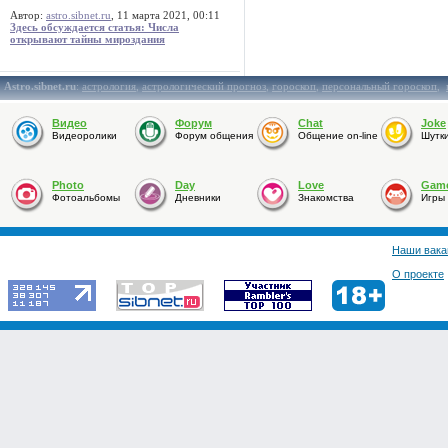
Автор:
astro.sibnet.ru
, 11 марта 2021, 00:11
Здесь обсуждается статья: Числа
открывают тайны мироздания
Astro.sibnet.ru
:
астрология
,
астрологический прогноз
,
гороскоп
,
персональный гороскоп
,
Видео
Форум
Chat
Joke
Видеоролики
Форум общения
Общение on-line
Шутк
Photo
Day
Love
Gam
Фотоальбомы
Дневники
Знакомства
Игры
Наши вака
О проекте