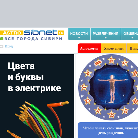
НОВОСТИ
РАЗВЛЕЧЕНИЯ
ОБЩЕН
Вход
Астрология
Хиромантия
Нуме
Чтобы узнать свой знак, укажит
день рождения.