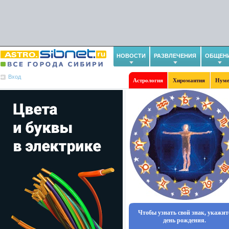
НОВОСТИ
РАЗВЛЕЧЕНИЯ
ОБЩЕН
Вход
Астрология
Хиромантия
Нуме
Чтобы узнать свой знак, укажит
день рождения.