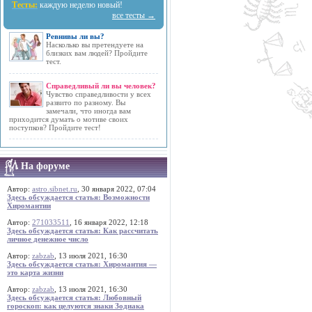
Тесты:
каждую неделю новый!
все тесты →
Ревнивы ли вы?
Насколько вы претендуете на
близких вам людей? Пройдите
тест.
Справедливый ли вы человек?
Чувство справедливости у всех
развито по разному. Вы
замечали, что иногда вам
приходится думать о мотиве своих
поступков? Пройдите тест!
На форуме
Автор:
astro.sibnet.ru
, 30 января 2022, 07:04
Здесь обсуждается статья: Возможности
Хиромантии
Автор:
271033511
, 16 января 2022, 12:18
Здесь обсуждается статья: Как рассчитать
личное денежное число
Автор:
zabzab
, 13 июля 2021, 16:30
Здесь обсуждается статья: Хиромантия —
это карта жизни
Автор:
zabzab
, 13 июля 2021, 16:30
Здесь обсуждается статья: Любовный
гороскоп: как целуются знаки Зодиака