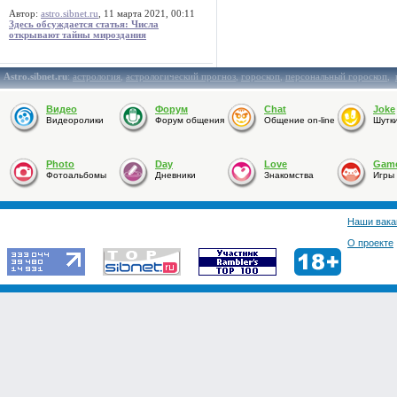
Автор:
astro.sibnet.ru
, 11 марта 2021, 00:11
Здесь обсуждается статья: Числа
открывают тайны мироздания
Astro.sibnet.ru
:
астрология
,
астрологический прогноз
,
гороскоп
,
персональный гороскоп
,
Видео
Форум
Chat
Joke
Видеоролики
Форум общения
Общение on-line
Шутк
Photo
Day
Love
Gam
Фотоальбомы
Дневники
Знакомства
Игры
Наши вака
О проекте