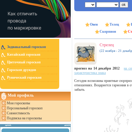
Овен
Телец
Скорпион
Ст
Стрелец
Зодиакальный гороскоп
(22 ноября - 21 декабр
Китайский гороскоп
Цветочный гороскоп
прогноз на 14 декабря 2012
на се
Гороскоп друидов
характеристика знака
Рунический гороскоп
Сегодня возможны приятные сюрпризы
отношениях. Воцаряется гармония в 
забыть.
Мой профиль
Мои гороскопы
Персональный гороскоп
Совместимость
Подписка на гороскопы