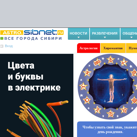
НОВОСТИ
РАЗВЛЕЧЕНИЯ
ОБЩЕН
Вход
Астрология
Хиромантия
Нуме
Чтобы узнать свой знак, укажит
день рождения.