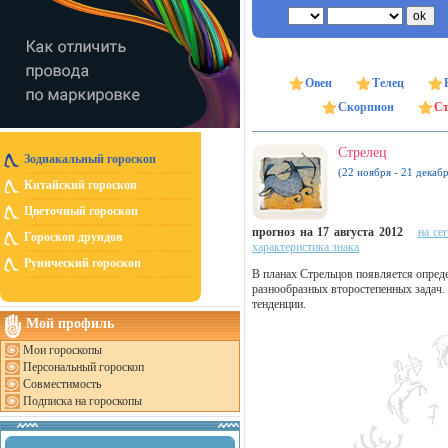
Овен
Телец
Скорпион
Ст
Стрелец
Зодиакальный гороскоп
(22 ноября - 21 декабр
Китайский гороскоп
Цветочный гороскоп
прогноз на 17 августа 2012
на се
Гороскоп друидов
характеристика знака
Рунический гороскоп
В планах Стрельцов появляется опреде
разнообразных второстепенных задач.
тенденции.
Мой профиль
Мои гороскопы
Персональный гороскоп
Совместимость
Подписка на гороскопы