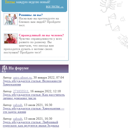
Тесты:
каждую неделю новый!
все тесты →
Ревнивы ли вы?
Насколько вы претендуете на
близких вам людей? Пройдите
тест.
Справедливый ли вы человек?
Чувство справедливости у всех
развито по разному. Вы
замечали, что иногда вам
приходится думать о мотиве своих
поступков? Пройдите тест!
На форуме
Автор:
astro.sibnet.ru
, 30 января 2022, 07:04
Здесь обсуждается статья: Возможности
Хиромантии
Автор:
271033511
, 16 января 2022, 12:18
Здесь обсуждается статья: Как рассчитать
личное денежное число
Автор:
zabzab
, 13 июля 2021, 16:30
Здесь обсуждается статья: Хиромантия —
это карта жизни
Автор:
zabzab
, 13 июля 2021, 16:30
Здесь обсуждается статья: Любовный
гороскоп: как целуются знаки Зодиака