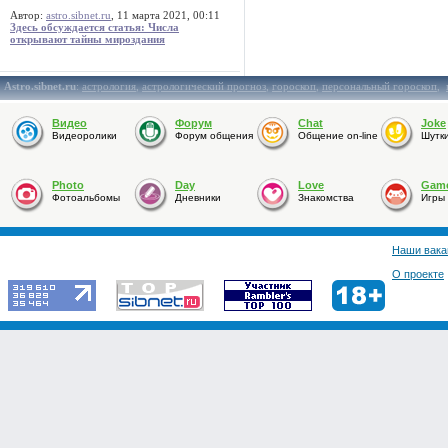
Автор:
astro.sibnet.ru
, 11 марта 2021, 00:11
Здесь обсуждается статья: Числа
открывают тайны мироздания
Astro.sibnet.ru
:
астрология
,
астрологический прогноз
,
гороскоп
,
персональный гороскоп
,
Видео
Форум
Chat
Joke
Видеоролики
Форум общения
Общение on-line
Шутк
Photo
Day
Love
Gam
Фотоальбомы
Дневники
Знакомства
Игры
Наши вака
О проекте