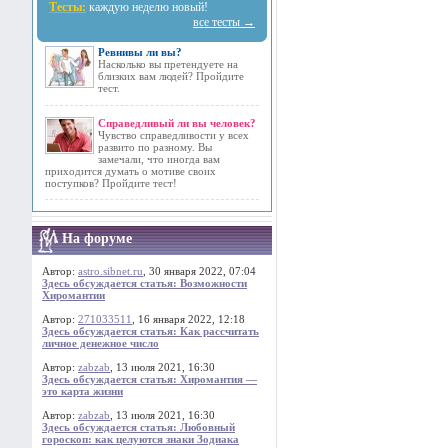
Тесты:
каждую неделю новый!
все тесты →
Ревнивы ли вы?
Насколько вы претендуете на
близких вам людей? Пройдите
тест.
Справедливый ли вы человек?
Чувство справедливости у всех
развито по разному. Вы
замечали, что иногда вам
приходится думать о мотиве своих
поступков? Пройдите тест!
На форуме
Автор:
astro.sibnet.ru
, 30 января 2022, 07:04
Здесь обсуждается статья: Возможности
Хиромантии
Автор:
271033511
, 16 января 2022, 12:18
Здесь обсуждается статья: Как рассчитать
личное денежное число
Автор:
zabzab
, 13 июля 2021, 16:30
Здесь обсуждается статья: Хиромантия —
это карта жизни
Автор:
zabzab
, 13 июля 2021, 16:30
Здесь обсуждается статья: Любовный
гороскоп: как целуются знаки Зодиака