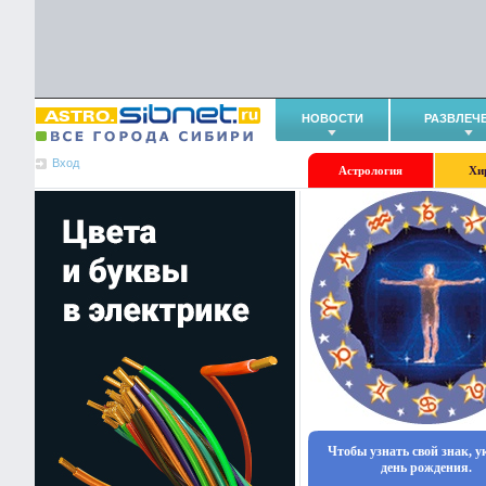
НОВОСТИ
РАЗВЛЕЧ
Вход
Астрология
Хи
Чтобы узнать свой знак, 
день рождения.