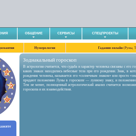
ЕНИЯ
ОБЩЕНИЕ
СЕРВИСЫ
СПЕЦПРОЕКТЫ
романтия
Нумерология
Гадания онлайн
(Руны, 
Зодиакальный гороскоп
В астрологии считается, что судьба и характер человека связаны с его 
каких знаках находились небесные тела при его рождении. Знак, в ко
рождения человека, называется его «солнечным знаком» или просто «зн
придают положению Луны в гороскопе — лунному знаку, и положению
Тем не менее, полноценный астрологический анализ считается возмож
гороскопа и их взаимодействия.
укажите