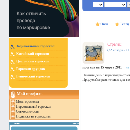
Овен
Телец
Стрелец
Зодиакальный гороскоп
(22 ноября - 21
Китайский гороскоп
Цветочный гороскоп
прогноз на 15 марта 2011
на
Гороскоп друидов
Начните день с пересмотра отн
Рунический гороскоп
Придумайте развлечение для ва
Мой профиль
Мои гороскопы
Персональный гороскоп
Совместимость
Подписка на гороскопы