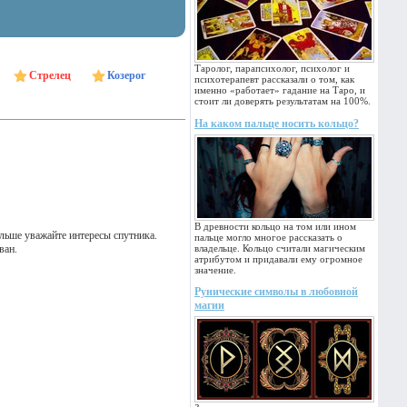
Таролог, парапсихолог, психолог и
Стрелец
Козерог
психотерапевт рассказали о том, как
именно «работает» гадание на Таро, и
стоит ли доверять результатам на 100%.
На каком пальце носить кольцо?
В древности кольцо на том или ином
льше уважайте интересы спутника.
пальце могло многое рассказать о
ван.
владельце. Кольцо считали магическим
атрибутом и придавали ему огромное
значение.
Рунические символы в любовной
магии