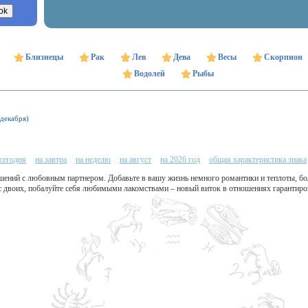
Близнецы
Рак
Лев
Дева
Весы
Скорпион
Водолей
Рыбы
 декабря)
 сегодня
на завтра
на неделю
на август
на 2026 год
общая характеристика знака
ошений с любовным партнером. Добавьте в вашу жизнь немного романтики и теплоты, бо
с двоих, побалуйте себя любимыми лакомствами – новый виток в отношениях гарантиро