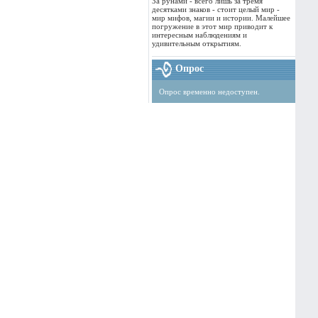
За рунами - всего лишь за тремя
десятками знаков - стоит целый мир -
мир мифов, магии и истории. Малейшее
погружение в этот мир приводит к
интересным наблюдениям и
удивительным открытиям.
Опрос
Опрос временно недоступен.