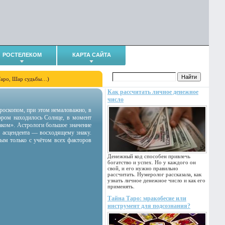
РОСТЕЛЕКОМ
КАРТА САЙТА
Таро, Шар судьбы…)
Как рассчитать личное денежное
число
гороскопом, при этом немаловажно, в
тором находилось Солнце, в момент
аком». Астрологи большое значение
 асцендента — восходящему знаку.
ным только с учётом всех факторов
Денежный код способен привлечь
богатство и успех. Но у каждого он
свой, и его нужно правильно
рассчитать. Нумеролог рассказала, как
узнать личное денежное число и как его
применять.
Тайна Таро: мракобесие или
инструмент для подсознания?