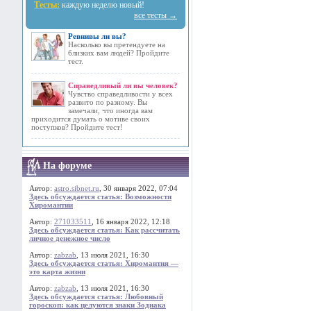
Тесты:
каждую неделю новый!
все тесты →
Ревнивы ли вы?
Насколько вы претендуете на
близких вам людей? Пройдите
тест.
Справедливый ли вы человек?
Чувство справедливости у всех
развито по разному. Вы
замечали, что иногда вам
приходится думать о мотиве своих
поступков? Пройдите тест!
На форуме
Автор:
astro.sibnet.ru
, 30 января 2022, 07:04
Здесь обсуждается статья: Возможности
Хиромантии
Автор:
271033511
, 16 января 2022, 12:18
Здесь обсуждается статья: Как рассчитать
личное денежное число
Автор:
zabzab
, 13 июля 2021, 16:30
Здесь обсуждается статья: Хиромантия —
это карта жизни
Автор:
zabzab
, 13 июля 2021, 16:30
Здесь обсуждается статья: Любовный
гороскоп: как целуются знаки Зодиака