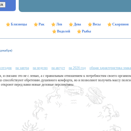
Близнецы
Рак
Лев
Дева
Весы
Скорпион
Водолей
Рыбы
 декабря)
 сегодня
на завтра
на неделю
на август
на 2026 год
общая характеристика знака
я, и связано это не с ленью, а с правильным отношением к потребностям своего организ
ько способствуют обретению душевного комфорта, но и позволяют получить массу поле
откроют перед вами новые деловые перспективы.