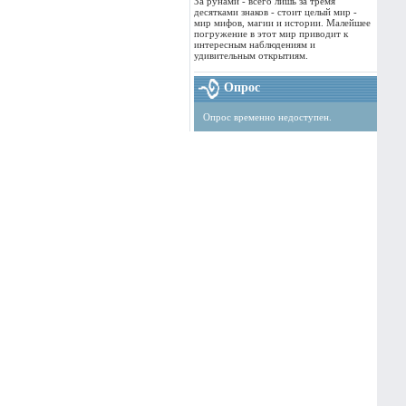
За рунами - всего лишь за тремя
десятками знаков - стоит целый мир -
мир мифов, магии и истории. Малейшее
погружение в этот мир приводит к
интересным наблюдениям и
удивительным открытиям.
Опрос
Опрос временно недоступен.