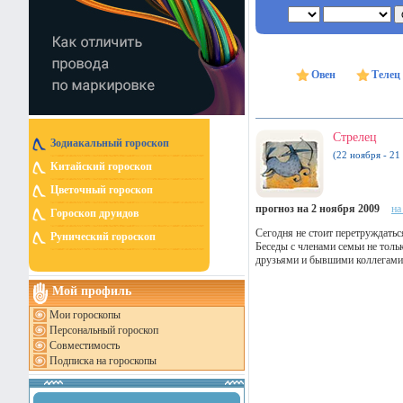
Овен
Телец
Стрелец
Зодиакальный гороскоп
(22 ноября - 21
Китайский гороскоп
Цветочный гороскоп
прогноз на 2 ноября 2009
на
Гороскоп друидов
Сегодня не стоит перетруждатьс
Рунический гороскоп
Беседы с членами семьи не тол
друзьями и бывшими коллегами 
Мой профиль
Мои гороскопы
Персональный гороскоп
Совместимость
Подписка на гороскопы