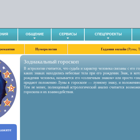
ЕНИЯ
ОБЩЕНИЕ
СЕРВИСЫ
СПЕЦПРОЕКТЫ
романтия
Нумерология
Гадания онлайн
(Руны, 
Зодиакальный гороскоп
В астрологии считается, что судьба и характер человека связаны с его 
каких знаках находились небесные тела при его рождении. Знак, в ко
рождения человека, называется его «солнечным знаком» или просто «зн
придают положению Луны в гороскопе — лунному знаку, и положению
Тем не менее, полноценный астрологический анализ считается возмож
гороскопа и их взаимодействия.
укажите