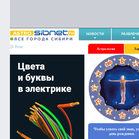
НОВОСТИ
РАЗВЛЕЧ
Вход
Астрология
Хи
Чтобы узнать свой знак, 
день рождения.