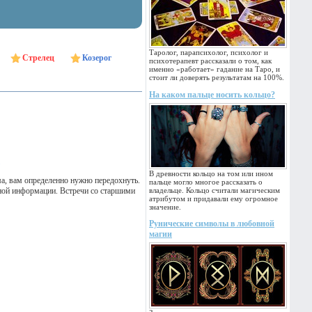
Таролог, парапсихолог, психолог и
Стрелец
Козерог
психотерапевт рассказали о том, как
именно «работает» гадание на Таро, и
стоит ли доверять результатам на 100%.
На каком пальце носить кольцо?
В древности кольцо на том или ином
ма, вам определенно нужно передохнуть.
пальце могло многое рассказать о
зной информации. Встречи со старшими
владельце. Кольцо считали магическим
атрибутом и придавали ему огромное
значение.
Рунические символы в любовной
магии