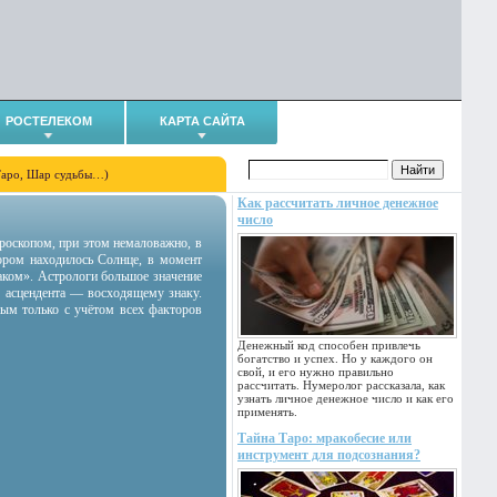
РОСТЕЛЕКОМ
КАРТА САЙТА
Таро, Шар судьбы…)
Как рассчитать личное денежное
число
гороскопом, при этом немаловажно, в
тором находилось Солнце, в момент
аком». Астрологи большое значение
 асцендента — восходящему знаку.
ным только с учётом всех факторов
Денежный код способен привлечь
богатство и успех. Но у каждого он
свой, и его нужно правильно
рассчитать. Нумеролог рассказала, как
узнать личное денежное число и как его
применять.
Тайна Таро: мракобесие или
инструмент для подсознания?