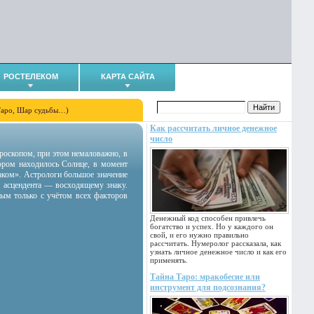
РОСТЕЛЕКОМ
КАРТА САЙТА
Таро, Шар судьбы…)
Как рассчитать личное денежное
число
гороскопом, при этом немаловажно, в
тором находилось Солнце, в момент
аком». Астрологи большое значение
 асцендента — восходящему знаку.
ным только с учётом всех факторов
Денежный код способен привлечь
богатство и успех. Но у каждого он
свой, и его нужно правильно
рассчитать. Нумеролог рассказала, как
узнать личное денежное число и как его
применять.
Тайна Таро: мракобесие или
инструмент для подсознания?