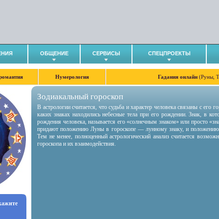
ЕНИЯ
ОБЩЕНИЕ
СЕРВИСЫ
СПЕЦПРОЕКТЫ
романтия
Нумерология
Гадания онлайн
(Руны, 
Зодиакальный гороскоп
В астрологии считается, что судьба и характер человека связаны с его 
каких знаках находились небесные тела при его рождении. Знак, в ко
рождения человека, называется его «солнечным знаком» или просто «зн
придают положению Луны в гороскопе — лунному знаку, и положению
Тем не менее, полноценный астрологический анализ считается возмож
гороскопа и их взаимодействия.
укажите