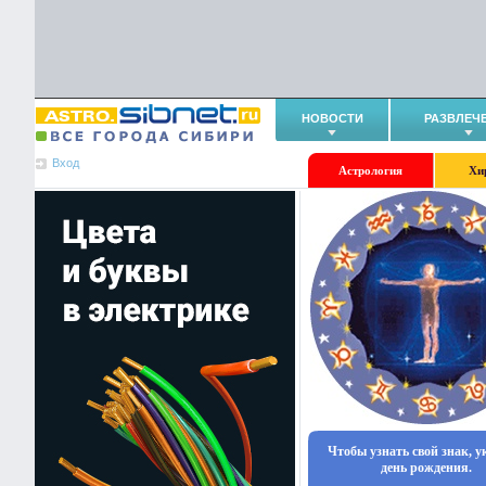
НОВОСТИ
РАЗВЛЕЧ
Вход
Астрология
Хи
Чтобы узнать свой знак, 
день рождения.