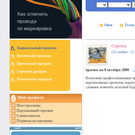
Овен
Телец
Стрелец
Зодиакальный гороскоп
(22 ноября - 21
Китайский гороскоп
Цветочный гороскоп
прогноз на 8 октября 2009
н
Гороскоп друидов
Возможны профессиональные про
Рунический гороскоп
перспективных проектов, верну
сложные моменты полезной буде
Мой профиль
Мои гороскопы
Персональный гороскоп
Совместимость
Подписка на гороскопы