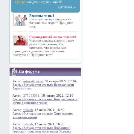
Тесты:
каждую неделю новый!
все тесты →
Ревнивы ли вы?
Насколько вы претендуете на
близких вам людей? Пройдите
тест.
Справедливый ли вы человек?
Чувство справедливости у всех
развито по разному. Вы
замечали, что иногда вам
приходится думать о мотиве своих
поступков? Пройдите тест!
На форуме
Автор:
astro.sibnet.ru
, 30 января 2022, 07:04
Здесь обсуждается статья: Возможности
Хиромантии
Автор:
271033511
, 16 января 2022, 12:18
Здесь обсуждается статья: Как рассчитать
личное денежное число
Автор:
zabzab
, 13 июля 2021, 16:30
Здесь обсуждается статья: Хиромантия —
это карта жизни
Автор:
zabzab
, 13 июля 2021, 16:30
Здесь обсуждается статья: Любовный
гороскоп: как целуются знаки Зодиака