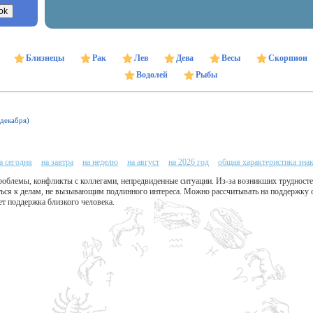
Близнецы
Рак
Лев
Дева
Весы
Скорпион
Водолей
Рыбы
 декабря)
а сегодня
на завтра
на неделю
на август
на 2026 год
общая характеристика зна
блемы, конфликты с коллегами, непредвиденные ситуации. Из-за возникших трудностей
ться к делам, не вызывающим подлинного интереса. Можно рассчитывать на поддержку 
т поддержка близкого человека.