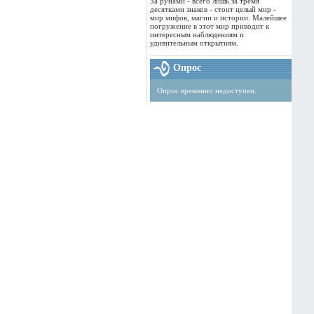
За рунами - всего лишь за тремя
десятками знаков - стоит целый мир -
мир мифов, магии и истории. Малейшее
погружение в этот мир приводит к
интересным наблюдениям и
удивительным открытиям.
Опрос
Опрос временно недоступен.