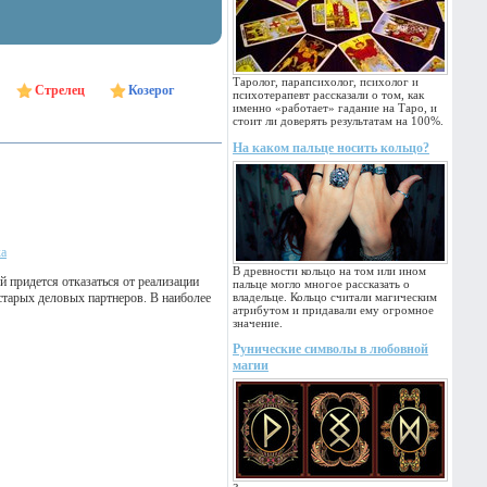
Таролог, парапсихолог, психолог и
Стрелец
Козерог
психотерапевт рассказали о том, как
именно «работает» гадание на Таро, и
стоит ли доверять результатам на 100%.
На каком пальце носить кольцо?
ка
В древности кольцо на том или ином
 придется отказаться от реализации
пальце могло многое рассказать о
старых деловых партнеров. В наиболее
владельце. Кольцо считали магическим
атрибутом и придавали ему огромное
значение.
Рунические символы в любовной
магии