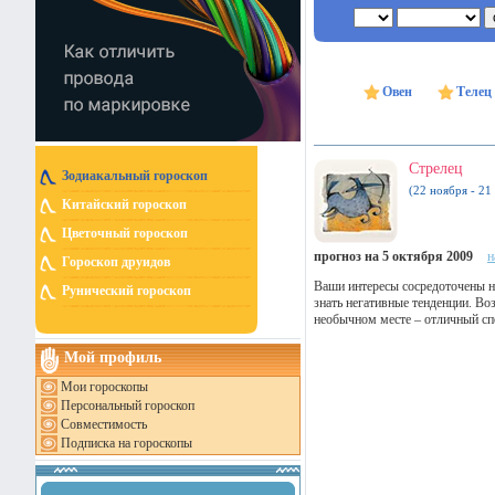
Овен
Телец
Стрелец
Зодиакальный гороскоп
(22 ноября - 21
Китайский гороскоп
Цветочный гороскоп
прогноз на 5 октября 2009
н
Гороскоп друидов
Ваши интересы сосредоточены на
Рунический гороскоп
знать негативные тенденции. В
необычном месте – отличный сп
Мой профиль
Мои гороскопы
Персональный гороскоп
Совместимость
Подписка на гороскопы