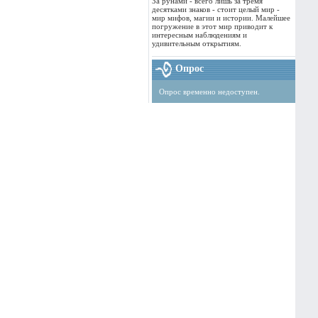
За рунами - всего лишь за тремя
десятками знаков - стоит целый мир -
мир мифов, магии и истории. Малейшее
погружение в этот мир приводит к
интересным наблюдениям и
удивительным открытиям.
Опрос
Опрос временно недоступен.