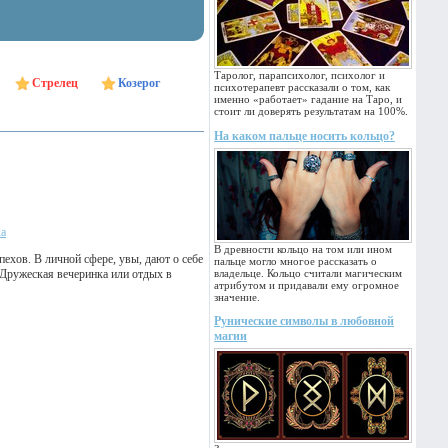
Таролог, парапсихолог, психолог и
Стрелец
Козерог
психотерапевт рассказали о том, как
именно «работает» гадание на Таро, и
стоит ли доверять результатам на 100%.
На каком пальце носить кольцо?
ка
В древности кольцо на том или ином
ехов. В личной сфере, увы, дают о себе
пальце могло многое рассказать о
Дружеская вечеринка или отдых в
владельце. Кольцо считали магическим
атрибутом и придавали ему огромное
значение.
Рунические символы в любовной
магии