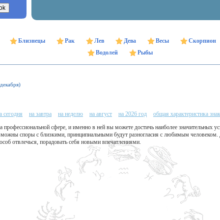
Близнецы
Рак
Лев
Дева
Весы
Скорпион
Водолей
Рыбы
 декабря)
а сегодня
на завтра
на неделю
на август
на 2026 год
общая характеристика зна
 профессиональной сфере, и именно в ней вы можете достичь наиболее значительных усп
озможны споры с близкими, принципиальными будут разногласия с любимым человеком. 
особ отвлечься, порадовать себя новыми впечатлениями.