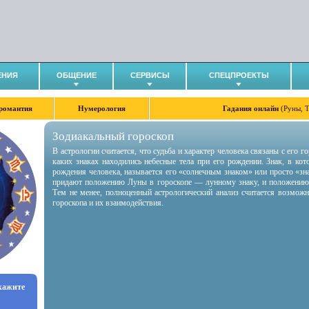
ЕНИЯ
ОБЩЕНИЕ
СЕРВИСЫ
СПЕЦПРОЕКТЫ
романтия
Нумерология
Гадания онлайн
(Руны, 
Зодиакальный гороскоп
В астрологии считается, что судьба и характер человека связаны с его 
каких знаках находились небесные тела при его рождении. Знак, в ко
рождения человека, называется его «солнечным знаком» или просто «зн
придают положению Луны в гороскопе — лунному знаку, и положению
Тем не менее, полноценный астрологический анализ считается возмож
гороскопа и их взаимодействия.
укажите