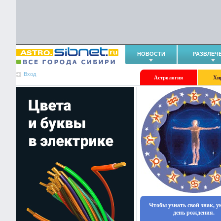
НОВОСТИ
РАЗВЛЕЧ
Вход
Астрология
Хи
Чтобы узнать свой знак, 
день рождения.