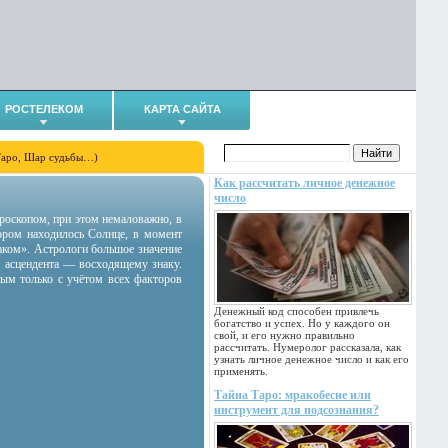
РОСТЕЛЕКОМ
КАРТА САЙТА
Таро, Шар судьбы…)
Как рассчитать личное денежное
число
гороскопом, при этом немаловажно, в
тором находилось Солнце, в момент
аком». Астрологи большое значение
 асцендента — восходящему знаку.
ным только с учётом всех факторов
Денежный код способен привлечь
богатство и успех. Но у каждого он
свой, и его нужно правильно
рассчитать. Нумеролог рассказала, как
узнать личное денежное число и как его
применять.
Тайна Таро: мракобесие или
инструмент для подсознания?