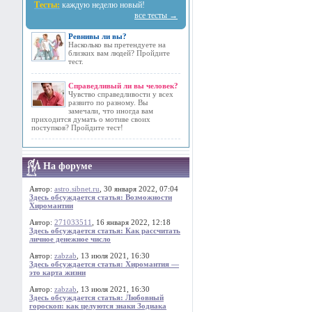
Тесты:
каждую неделю новый!
все тесты →
Ревнивы ли вы?
Насколько вы претендуете на
близких вам людей? Пройдите
тест.
Справедливый ли вы человек?
Чувство справедливости у всех
развито по разному. Вы
замечали, что иногда вам
приходится думать о мотиве своих
поступков? Пройдите тест!
На форуме
Автор:
astro.sibnet.ru
, 30 января 2022, 07:04
Здесь обсуждается статья: Возможности
Хиромантии
Автор:
271033511
, 16 января 2022, 12:18
Здесь обсуждается статья: Как рассчитать
личное денежное число
Автор:
zabzab
, 13 июля 2021, 16:30
Здесь обсуждается статья: Хиромантия —
это карта жизни
Автор:
zabzab
, 13 июля 2021, 16:30
Здесь обсуждается статья: Любовный
гороскоп: как целуются знаки Зодиака