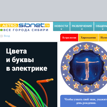
НОВОСТИ
РАЗВЛЕЧЕНИЯ
ОБЩЕН
Вход
Астрология
Хиромантия
Нуме
Чтобы узнать свой знак, укажит
день рождения.