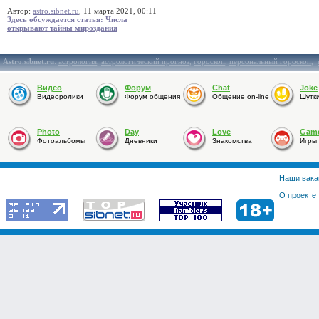
Автор:
astro.sibnet.ru
, 11 марта 2021, 00:11
Здесь обсуждается статья: Числа
открывают тайны мироздания
Astro.sibnet.ru
:
астрология
,
астрологический прогноз
,
гороскоп
,
персональный гороскоп
,
Видео
Форум
Chat
Joke
Видеоролики
Форум общения
Общение on-line
Шутк
Photo
Day
Love
Gam
Фотоальбомы
Дневники
Знакомства
Игры
Наши вака
О проекте