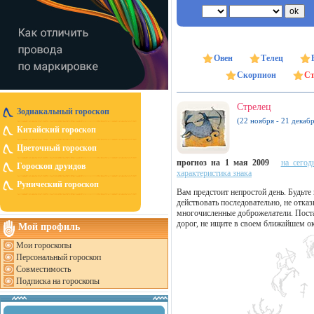
Овен
Телец
Скорпион
Ст
Стрелец
Зодиакальный гороскоп
(22 ноября - 21 декабр
Китайский гороскоп
Цветочный гороскоп
прогноз на 1 мая 2009
на сегод
Гороскоп друидов
характеристика знака
Рунический гороскоп
Вам предстоит непростой день. Будьте
действовать последовательно, не отказ
многочисленные доброжелатели. Постар
дорог, не ищите в своем ближайшем 
Мой профиль
Мои гороскопы
Персональный гороскоп
Совместимость
Подписка на гороскопы