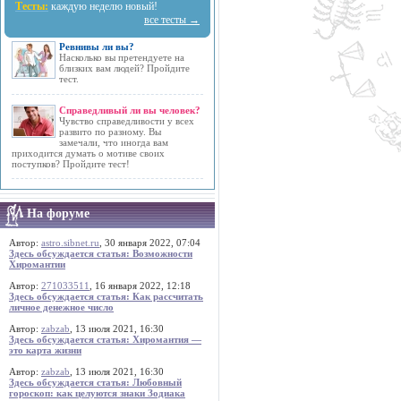
Тесты:
каждую неделю новый!
все тесты →
Ревнивы ли вы?
Насколько вы претендуете на
близких вам людей? Пройдите
тест.
Справедливый ли вы человек?
Чувство справедливости у всех
развито по разному. Вы
замечали, что иногда вам
приходится думать о мотиве своих
поступков? Пройдите тест!
На форуме
Автор:
astro.sibnet.ru
, 30 января 2022, 07:04
Здесь обсуждается статья: Возможности
Хиромантии
Автор:
271033511
, 16 января 2022, 12:18
Здесь обсуждается статья: Как рассчитать
личное денежное число
Автор:
zabzab
, 13 июля 2021, 16:30
Здесь обсуждается статья: Хиромантия —
это карта жизни
Автор:
zabzab
, 13 июля 2021, 16:30
Здесь обсуждается статья: Любовный
гороскоп: как целуются знаки Зодиака