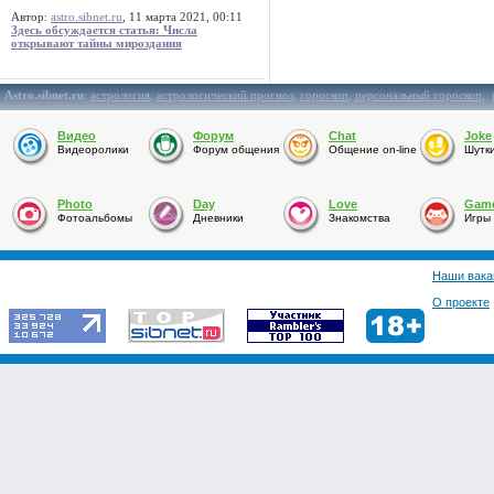
Автор:
astro.sibnet.ru
, 11 марта 2021, 00:11
Здесь обсуждается статья: Числа
открывают тайны мироздания
Astro.sibnet.ru
:
астрология
,
астрологический прогноз
,
гороскоп
,
персональный гороскоп
,
Видео
Форум
Chat
Joke
Видеоролики
Форум общения
Общение on-line
Шутк
Photo
Day
Love
Gam
Фотоальбомы
Дневники
Знакомства
Игры
Наши вака
О проекте