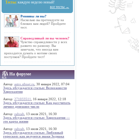
Тесты:
каждую неделю новый!
все тесты →
Ревнивы ли вы?
Насколько вы претендуете на
близких вам людей? Пройдите
тест.
Справедливый ли вы человек?
Чувство справедливости у всех
развито по разному. Вы
замечали, что иногда вам
приходится думать о мотиве своих
поступков? Пройдите тест!
На форуме
Автор:
astro.sibnet.ru
, 30 января 2022, 07:04
Здесь обсуждается статья: Возможности
Хиромантии
Автор:
271033511
, 16 января 2022, 12:18
Здесь обсуждается статья: Как рассчитать
личное денежное число
Автор:
zabzab
, 13 июля 2021, 16:30
Здесь обсуждается статья: Хиромантия —
это карта жизни
Автор:
zabzab
, 13 июля 2021, 16:30
Здесь обсуждается статья: Любовный
гороскоп: как целуются знаки Зодиака