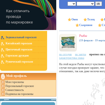
Овен
Телец
Скорпион
Ст
Рыбы
Зодиакальный гороскоп
(19 февраля - 19 марта
Китайский гороскоп
Цветочный гороскоп
на сегодня
на завтра
прогноз на н
Гороскоп друидов
характеристика знака
Рунический гороскоп
На этой неделе Рыбы могут чувствоват
случае поездки проверьте заранее, чт
отношениях, так как даже мелочи могу
Мой профиль
Мои гороскопы
Персональный гороскоп
Совместимость
Подписка на гороскопы