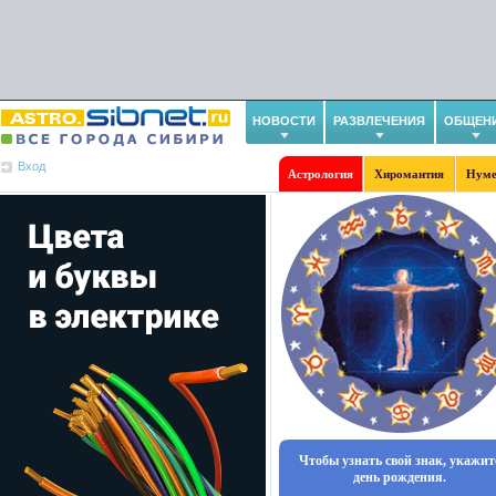
НОВОСТИ
РАЗВЛЕЧЕНИЯ
ОБЩЕН
Вход
Астрология
Хиромантия
Нуме
Чтобы узнать свой знак, укажит
день рождения.