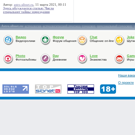
Автор:
astro.sibnet.ru
, 11 марта 2021, 00:11
Здесь обсуждается статья: Числа
открывают тайны мироздания
Astro.sibnet.ru
:
астрология
,
астрологический прогноз
,
гороскоп
,
персональный гороскоп
,
Видео
Форум
Chat
Joke
Видеоролики
Форум общения
Общение on-line
Шутк
Photo
Day
Love
Gam
Фотоальбомы
Дневники
Знакомства
Игры
Наши вака
О проекте