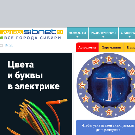
НОВОСТИ
РАЗВЛЕЧЕНИЯ
ОБЩЕН
Вход
Астрология
Хиромантия
Нуме
Чтобы узнать свой знак, укажит
день рождения.