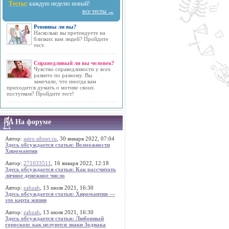
Тесты:
каждую неделю новый!
все тесты →
Ревнивы ли вы?
Насколько вы претендуете на
близких вам людей? Пройдите
тест.
Справедливый ли вы человек?
Чувство справедливости у всех
развито по разному. Вы
замечали, что иногда вам
приходится думать о мотиве своих
поступков? Пройдите тест!
На форуме
Автор:
astro.sibnet.ru
, 30 января 2022, 07:04
Здесь обсуждается статья: Возможности
Хиромантии
Автор:
271033511
, 16 января 2022, 12:18
Здесь обсуждается статья: Как рассчитать
личное денежное число
Автор:
zabzab
, 13 июля 2021, 16:30
Здесь обсуждается статья: Хиромантия —
это карта жизни
Автор:
zabzab
, 13 июля 2021, 16:30
Здесь обсуждается статья: Любовный
гороскоп: как целуются знаки Зодиака