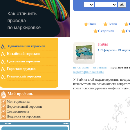
Овен
Телец
Скорпион
Ст
Рыбы
Зодиакальный гороскоп
(19 февраля - 19 марта
Китайский гороскоп
Цветочный гороскоп
на сегодня
на завтра
прогноз на н
Гороскоп друидов
характеристика знака
Рунический гороскоп
У Рыб на этой неделе вероятны поездк
начальством по возможности сократит
грозят спровоцировать конфликтную с
Мой профиль
Мои гороскопы
Персональный гороскоп
Совместимость
Подписка на гороскопы