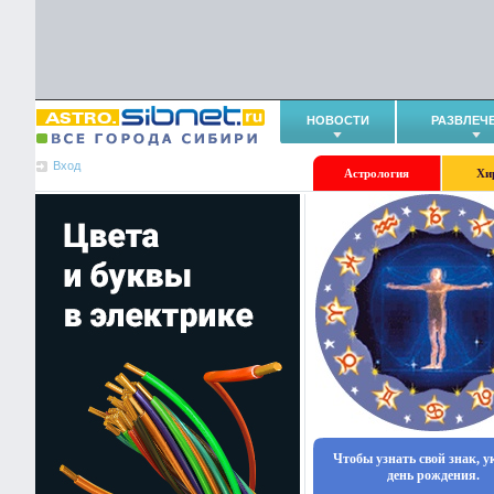
НОВОСТИ
РАЗВЛЕЧ
Вход
Астрология
Хи
Чтобы узнать свой знак, 
день рождения.