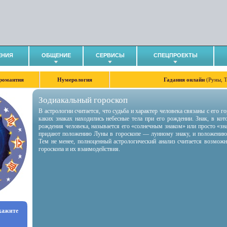
ЕНИЯ
ОБЩЕНИЕ
СЕРВИСЫ
СПЕЦПРОЕКТЫ
романтия
Нумерология
Гадания онлайн
(Руны, 
Зодиакальный гороскоп
В астрологии считается, что судьба и характер человека связаны с его 
каких знаках находились небесные тела при его рождении. Знак, в ко
рождения человека, называется его «солнечным знаком» или просто «зн
придают положению Луны в гороскопе — лунному знаку, и положению
Тем не менее, полноценный астрологический анализ считается возмож
гороскопа и их взаимодействия.
укажите