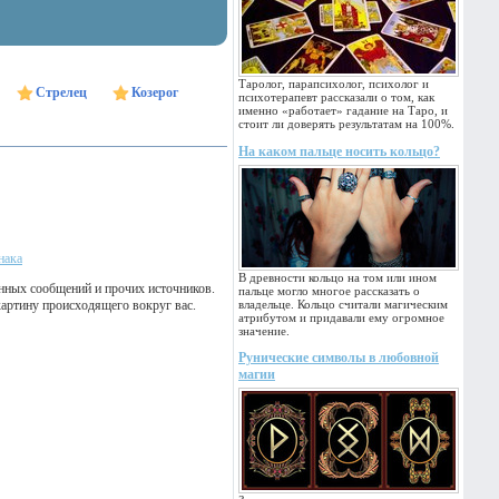
Таролог, парапсихолог, психолог и
Стрелец
Козерог
психотерапевт рассказали о том, как
именно «работает» гадание на Таро, и
стоит ли доверять результатам на 100%.
На каком пальце носить кольцо?
нака
В древности кольцо на том или ином
нных сообщений и прочих источников.
пальце могло многое рассказать о
картину происходящего вокруг вас.
владельце. Кольцо считали магическим
атрибутом и придавали ему огромное
значение.
Рунические символы в любовной
магии