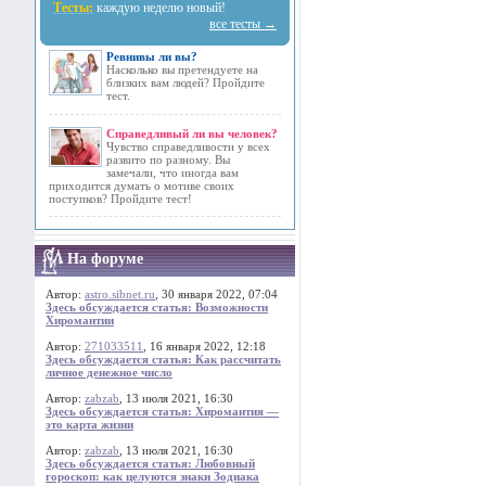
Тесты:
каждую неделю новый!
все тесты →
Ревнивы ли вы?
Насколько вы претендуете на
близких вам людей? Пройдите
тест.
Справедливый ли вы человек?
Чувство справедливости у всех
развито по разному. Вы
замечали, что иногда вам
приходится думать о мотиве своих
поступков? Пройдите тест!
На форуме
Автор:
astro.sibnet.ru
, 30 января 2022, 07:04
Здесь обсуждается статья: Возможности
Хиромантии
Автор:
271033511
, 16 января 2022, 12:18
Здесь обсуждается статья: Как рассчитать
личное денежное число
Автор:
zabzab
, 13 июля 2021, 16:30
Здесь обсуждается статья: Хиромантия —
это карта жизни
Автор:
zabzab
, 13 июля 2021, 16:30
Здесь обсуждается статья: Любовный
гороскоп: как целуются знаки Зодиака