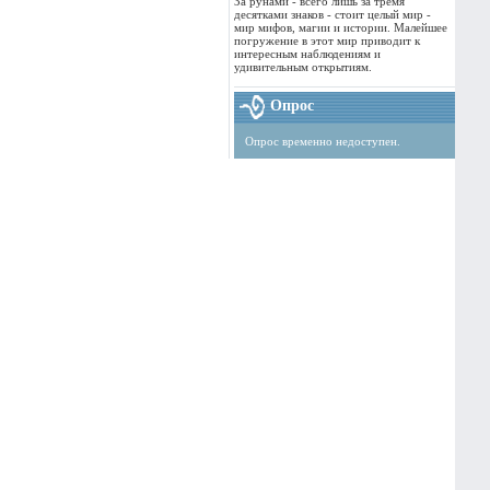
За рунами - всего лишь за тремя
десятками знаков - стоит целый мир -
мир мифов, магии и истории. Малейшее
погружение в этот мир приводит к
интересным наблюдениям и
удивительным открытиям.
Опрос
Опрос временно недоступен.