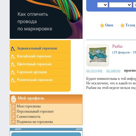
Овен
Телец
Рыбы
Зодиакальный гороскоп
(19 февраля - 1
Китайский гороскоп
Цветочный гороскоп
на сегодня
на завтра
прогноз
Гороскоп друидов
Будьте внимательны к той инфо
Рунический гороскоп
Не исключено, что в какой-то 
Рыбам на этой неделе нельзя по
Мой профиль
Мои гороскопы
Персональный гороскоп
Совместимость
Подписка на гороскопы