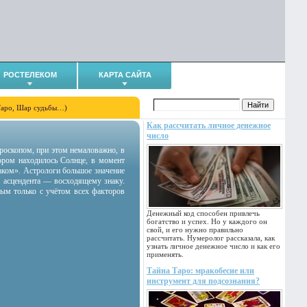
РОСТЕЛЕКОМ
КАРТА САЙТА
Таро, Шар судьбы…)
Как рассчитать личное денежное
число
гороскопом, при этом немаловажно, в
тором находилось Солнце, в момент
аком». Астрологи большое значение
 асцендента — восходящему знаку.
ным только с учётом всех факторов
Денежный код способен привлечь
богатство и успех. Но у каждого он
свой, и его нужно правильно
рассчитать. Нумеролог рассказала, как
узнать личное денежное число и как его
применять.
Тайна Таро: мракобесие или
инструмент для подсознания?