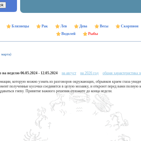
Близнецы
Рак
Лев
Дева
Весы
Скорпион
Водолей
Рыбы
9 марта)
 на неделю 06.05.2024 - 12.05.2024
на август
на 2026 год
общая характеристика з
рмации, которую можно узнать из разговоров окружающих, обрывков краем глаза увиде
момент полученные кусочки соединятся в целую мозаику, и откроют перед вами полную 
ддаваться гневу. Принятие важного решения отложите до конца недели.