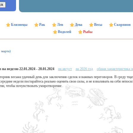
Близнецы
Рак
Лев
Дева
Весы
Скорпион
Водолей
Рыбы
9 марта)
 на неделю 22.01.2024 - 28.01.2024
на август
на 2026 год
общая характеристика з
торник весьма удачный день для заключения сделок и важных переговоров. В среду тщ
ередине недели постарайтесь реально оценить свои силы, и не взваливать на себя непос
ени, чтобы почувствовать умиротворение.