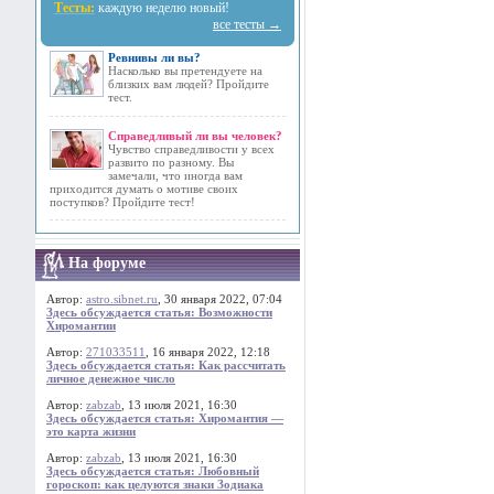
Тесты:
каждую неделю новый!
все тесты →
Ревнивы ли вы?
Насколько вы претендуете на
близких вам людей? Пройдите
тест.
Справедливый ли вы человек?
Чувство справедливости у всех
развито по разному. Вы
замечали, что иногда вам
приходится думать о мотиве своих
поступков? Пройдите тест!
На форуме
Автор:
astro.sibnet.ru
, 30 января 2022, 07:04
Здесь обсуждается статья: Возможности
Хиромантии
Автор:
271033511
, 16 января 2022, 12:18
Здесь обсуждается статья: Как рассчитать
личное денежное число
Автор:
zabzab
, 13 июля 2021, 16:30
Здесь обсуждается статья: Хиромантия —
это карта жизни
Автор:
zabzab
, 13 июля 2021, 16:30
Здесь обсуждается статья: Любовный
гороскоп: как целуются знаки Зодиака