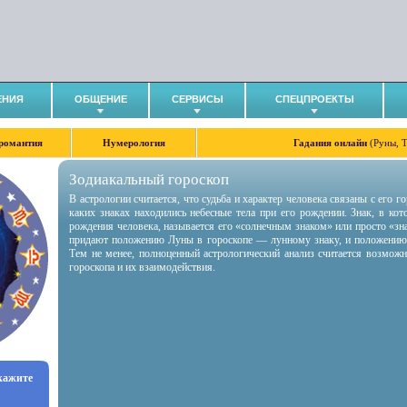
ЕНИЯ
ОБЩЕНИЕ
СЕРВИСЫ
СПЕЦПРОЕКТЫ
романтия
Нумерология
Гадания онлайн
(Руны, 
Зодиакальный гороскоп
В астрологии считается, что судьба и характер человека связаны с его 
каких знаках находились небесные тела при его рождении. Знак, в ко
рождения человека, называется его «солнечным знаком» или просто «зн
придают положению Луны в гороскопе — лунному знаку, и положению
Тем не менее, полноценный астрологический анализ считается возмож
гороскопа и их взаимодействия.
укажите