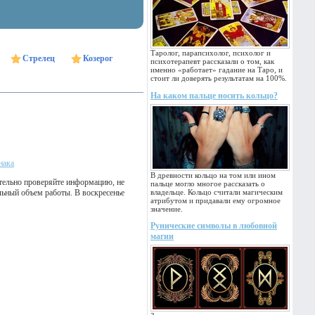
Таролог, парапсихолог, психолог и
Стрелец
Козерог
психотерапевт рассказали о том, как
именно «работает» гадание на Таро, и
стоит ли доверять результатам на 100%.
На каком пальце носить кольцо?
нака
В древности кольцо на том или ином
ательно проверяйте информацию, не
пальце могло многое рассказать о
ильный объем работы. В воскресенье
владельце. Кольцо считали магическим
атрибутом и придавали ему огромное
значение.
Рунические символы в любовной
магии