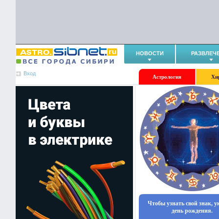
НОВОСТИ
РАЗВЛЕЧ
Вход
Астрология
Хи
Чтобы узнать свой знак, 
день рождения.