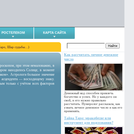
РОСТЕЛЕКОМ
КАРТА САЙТА
Таро, Шар судьбы…)
Как рассчитать личное денежное
число
гороскопом, при этом немаловажно, в
тором находилось Солнце, в момент
аком». Астрологи большое значение
 асцендента — восходящему знаку.
ным только с учётом всех факторов
Денежный код способен привлечь
богатство и успех. Но у каждого он
свой, и его нужно правильно
рассчитать. Нумеролог рассказала, как
узнать личное денежное число и как его
применять.
Тайна Таро: мракобесие или
инструмент для подсознания?