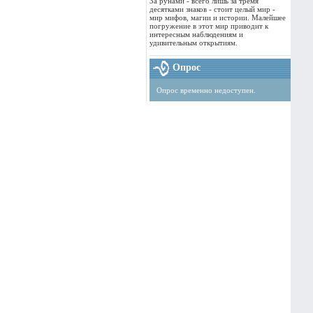
За рунами - всего лишь за тремя
десятками знаков - стоит целый мир -
мир мифов, магии и истории. Малейшее
погружение в этот мир приводит к
интересным наблюдениям и
удивительным открытиям.
Опрос
Опрос временно недоступен.