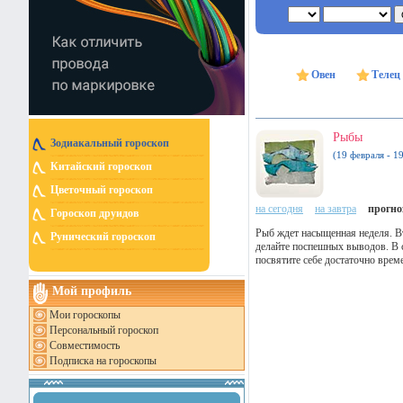
Овен
Телец
Рыбы
Зодиакальный гороскоп
(19 февраля - 1
Китайский гороскоп
Цветочный гороскоп
на сегодня
на завтра
прогноз
Гороскоп друидов
Рыб ждет насыщенная неделя. В
Рунический гороскоп
делайте поспешных выводов. В с
посвятите себе достаточно врем
Мой профиль
Мои гороскопы
Персональный гороскоп
Совместимость
Подписка на гороскопы