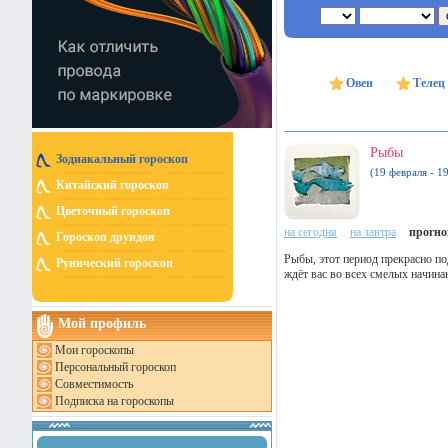
Овен
Телец
Рыбы
Зодиакальный гороскоп
(19 февраля - 1
Китайский гороскоп
Цветочный гороскоп
на сегодня
на завтра
прогноз
Гороскоп друидов
Рыбы, этот период прекрасно по
Рунический гороскоп
ждёт вас во всех смелых начина
Мой профиль
Мои гороскопы
Персональный гороскоп
Совместимость
Подписка на гороскопы