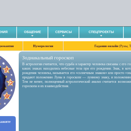
ЕНИЯ
ОБЩЕНИЕ
СЕРВИСЫ
СПЕЦПРОЕКТЫ
романтия
Нумерология
Гадания онлайн
(Руны, 
Зодиакальный гороскоп
В астрологии считается, что судьба и характер человека связаны с его 
каких знаках находились небесные тела при его рождении. Знак, в ко
рождения человека, называется его «солнечным знаком» или просто «зн
придают положению Луны в гороскопе — лунному знаку, и положению
Тем не менее, полноценный астрологический анализ считается возмож
гороскопа и их взаимодействия.
укажите