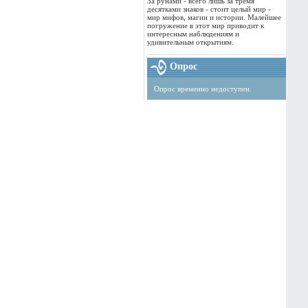
За рунами - всего лишь за тремя
десятками знаков - стоит целый мир -
мир мифов, магии и истории. Малейшее
погружение в этот мир приводит к
интересным наблюдениям и
удивительным открытиям.
Опрос
Опрос временно недоступен.