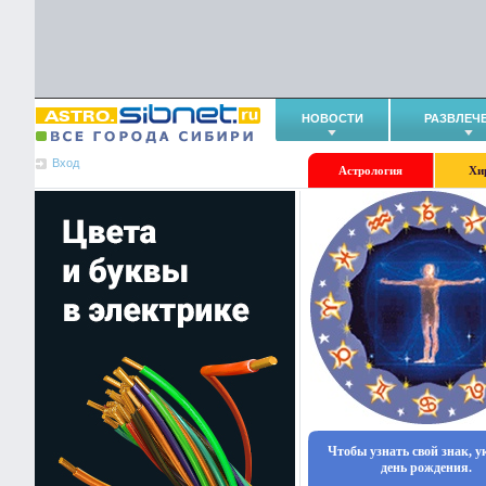
НОВОСТИ
РАЗВЛЕЧ
Вход
Астрология
Хи
Чтобы узнать свой знак, 
день рождения.