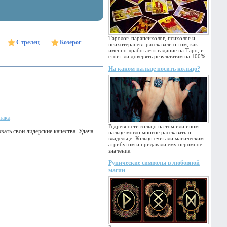
Таролог, парапсихолог, психолог и
Стрелец
Козерог
психотерапевт рассказали о том, как
именно «работает» гадание на Таро, и
стоит ли доверять результатам на 100%.
На каком пальце носить кольцо?
нака
В древности кольцо на том или ином
вать свои лидерские качества. Удача
пальце могло многое рассказать о
владельце. Кольцо считали магическим
атрибутом и придавали ему огромное
значение.
Рунические символы в любовной
магии