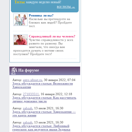
Тесты:
каждую неделю новый!
все тесты →
Ревнивы ли вы?
Насколько вы претендуете на
близких вам людей? Пройдите
тест.
Справедливый ли вы человек?
Чувство справедливости у всех
развито по разному. Вы
замечали, что иногда вам
приходится думать о мотиве своих
поступков? Пройдите тест!
На форуме
Автор:
astro.sibnet.ru
, 30 января 2022, 07:04
Здесь обсуждается статья: Возможности
Хиромантии
Автор:
271033511
, 16 января 2022, 12:18
Здесь обсуждается статья: Как рассчитать
личное денежное число
Автор:
zabzab
, 13 июля 2021, 16:30
Здесь обсуждается статья: Хиромантия —
это карта жизни
Автор:
zabzab
, 13 июля 2021, 16:30
Здесь обсуждается статья: Любовный
гороскоп: как целуются знаки Зодиака