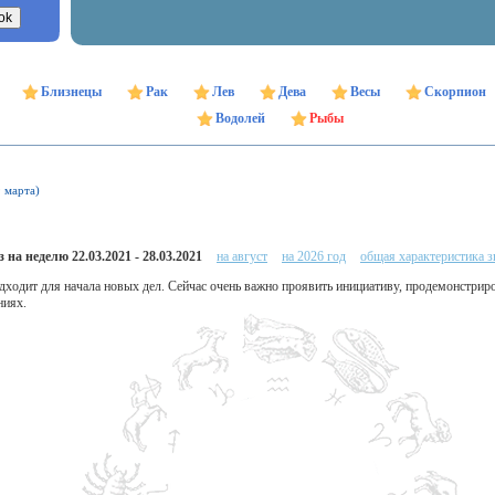
Близнецы
Рак
Лев
Дева
Весы
Скорпион
Водолей
Рыбы
9 марта)
 на неделю 22.03.2021 - 28.03.2021
на август
на 2026 год
общая характеристика з
дходит для начала новых дел. Сейчас очень важно проявить инициативу, продемонстриро
ниях.