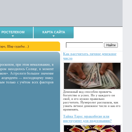
РОСТЕЛЕКОМ
КАРТА САЙТА
Таро, Шар судьбы…)
Как рассчитать личное денежное
число
гороскопом, при этом немаловажно, в
тором находилось Солнце, в момент
аком». Астрологи большое значение
 асцендента — восходящему знаку.
ным только с учётом всех факторов
Денежный код способен привлечь
богатство и успех. Но у каждого он
свой, и его нужно правильно
рассчитать. Нумеролог рассказала, как
узнать личное денежное число и как его
применять.
Тайна Таро: мракобесие или
инструмент для подсознания?