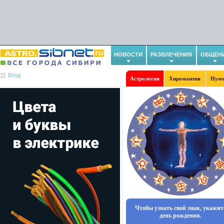
НОВОСТИ
РАЗВЛЕЧЕНИЯ
ОБЩЕН
Вход
Астрология
Хиромантия
Нуме
Чтобы узнать свой знак, укажит
день рождения.