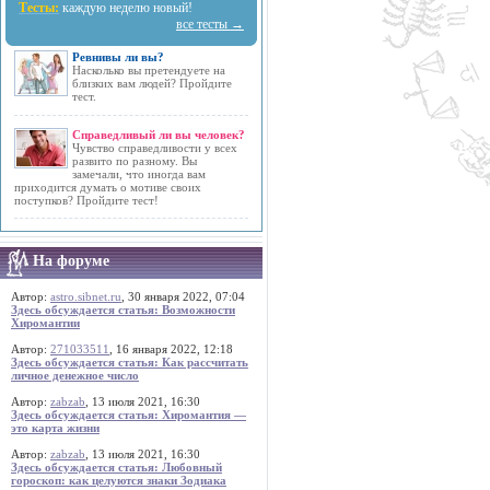
Тесты:
каждую неделю новый!
все тесты →
Ревнивы ли вы?
Насколько вы претендуете на
близких вам людей? Пройдите
тест.
Справедливый ли вы человек?
Чувство справедливости у всех
развито по разному. Вы
замечали, что иногда вам
приходится думать о мотиве своих
поступков? Пройдите тест!
На форуме
Автор:
astro.sibnet.ru
, 30 января 2022, 07:04
Здесь обсуждается статья: Возможности
Хиромантии
Автор:
271033511
, 16 января 2022, 12:18
Здесь обсуждается статья: Как рассчитать
личное денежное число
Автор:
zabzab
, 13 июля 2021, 16:30
Здесь обсуждается статья: Хиромантия —
это карта жизни
Автор:
zabzab
, 13 июля 2021, 16:30
Здесь обсуждается статья: Любовный
гороскоп: как целуются знаки Зодиака