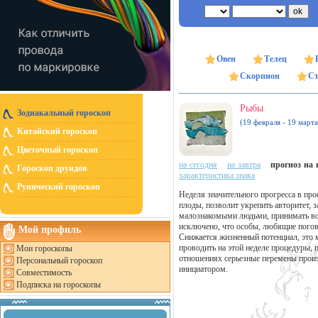
Овен
Телец
Скорпион
Ст
Рыбы
Зодиакальный гороскоп
(19 февраля - 19 марта
Китайский гороскоп
Цветочный гороскоп
на сегодня
на завтра
прогноз на н
Гороскоп друидов
характеристика знака
Рунический гороскоп
Неделя значительного прогресса в пр
плоды, позволит укрепить авторитет, 
малознакомыми людьми, принимать во 
исключено, что особы, любящие погово
Мой профиль
Снижается жизненный потенциал, это 
проводить на этой неделе процедуры,
Мои гороскопы
отношениях серьезные перемены произ
Персональный гороскоп
инициатором.
Совместимость
Подписка на гороскопы