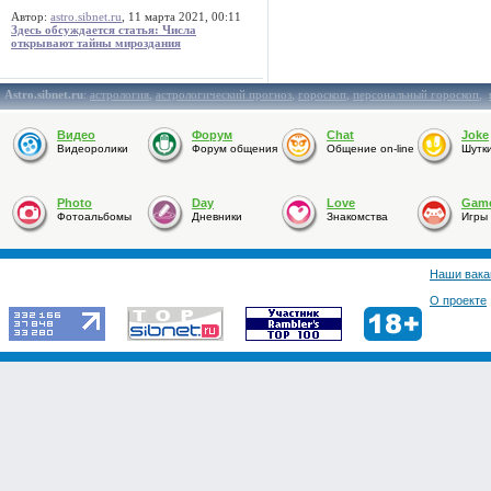
Автор:
astro.sibnet.ru
, 11 марта 2021, 00:11
Здесь обсуждается статья: Числа
открывают тайны мироздания
Astro.sibnet.ru
:
астрология
,
астрологический прогноз
,
гороскоп
,
персональный гороскоп
,
Видео
Форум
Chat
Joke
Видеоролики
Форум общения
Общение on-line
Шутк
Photo
Day
Love
Gam
Фотоальбомы
Дневники
Знакомства
Игры
Наши вака
О проекте