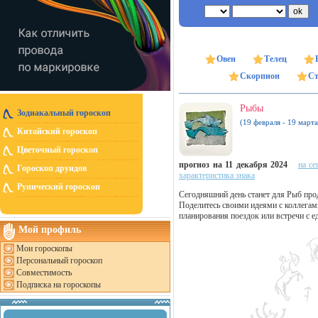
Овен
Телец
Скорпион
Ст
Рыбы
Зодиакальный гороскоп
(19 февраля - 19 марта
Китайский гороскоп
Цветочный гороскоп
прогноз на 11 декабря 2024
на се
Гороскоп друидов
характеристика знака
Рунический гороскоп
Сегодняшний день станет для Рыб прод
Поделитесь своими идеями с коллегам
планирования поездок или встречи с 
Мой профиль
Мои гороскопы
Персональный гороскоп
Совместимость
Подписка на гороскопы