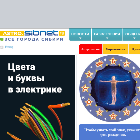
НОВОСТИ
РАЗВЛЕЧЕНИЯ
ОБЩЕН
Вход
Астрология
Хиромантия
Нуме
Чтобы узнать свой знак, укажит
день рождения.