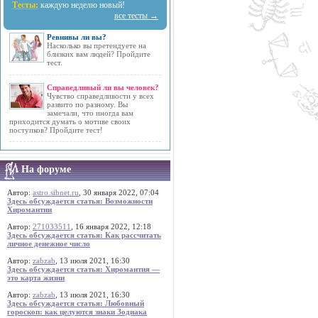
Тесты:
каждую неделю новый!
все тесты →
Ревнивы ли вы?
Насколько вы претендуете на
близких вам людей? Пройдите
тест.
Справедливый ли вы человек?
Чувство справедливости у всех
развито по разному. Вы
замечали, что иногда вам
приходится думать о мотиве своих
поступков? Пройдите тест!
На форуме
Автор:
astro.sibnet.ru
, 30 января 2022, 07:04
Здесь обсуждается статья: Возможности
Хиромантии
Автор:
271033511
, 16 января 2022, 12:18
Здесь обсуждается статья: Как рассчитать
личное денежное число
Автор:
zabzab
, 13 июля 2021, 16:30
Здесь обсуждается статья: Хиромантия —
это карта жизни
Автор:
zabzab
, 13 июля 2021, 16:30
Здесь обсуждается статья: Любовный
гороскоп: как целуются знаки Зодиака