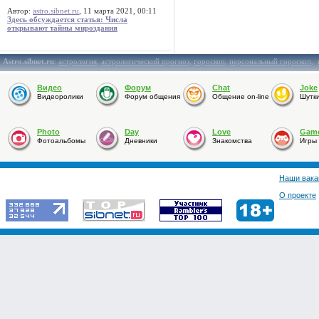
Автор:
astro.sibnet.ru
, 11 марта 2021, 00:11
Здесь обсуждается статья: Числа
открывают тайны мироздания
Astro.sibnet.ru
:
астрология
,
астрологический прогноз
,
гороскоп
,
персональный гороскоп
,
Видео
Форум
Chat
Joke
Видеоролики
Форум общения
Общение on-line
Шутк
Photo
Day
Love
Gam
Фотоальбомы
Дневники
Знакомства
Игры
Наши вака
О проекте