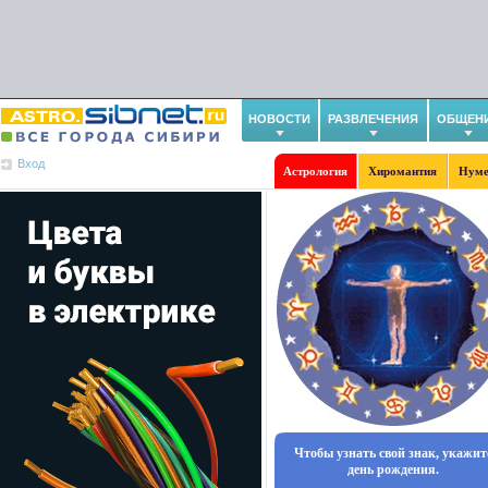
НОВОСТИ
РАЗВЛЕЧЕНИЯ
ОБЩЕН
Вход
Астрология
Хиромантия
Нуме
Чтобы узнать свой знак, укажит
день рождения.