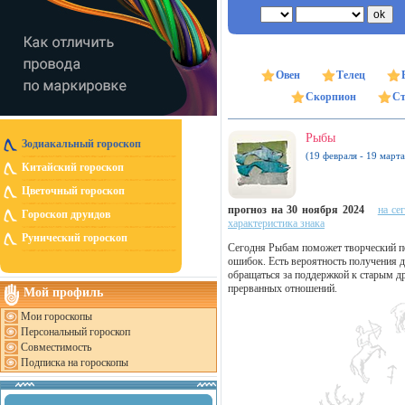
Овен
Телец
Скорпион
Ст
Рыбы
Зодиакальный гороскоп
(19 февраля - 19 марта
Китайский гороскоп
Цветочный гороскоп
прогноз на 30 ноября 2024
на се
Гороскоп друидов
характеристика знака
Рунический гороскоп
Сегодня Рыбам поможет творческий по
ошибок. Есть вероятность получения д
обращаться за поддержкой к старым д
прерванных отношений.
Мой профиль
Мои гороскопы
Персональный гороскоп
Совместимость
Подписка на гороскопы