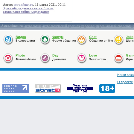
Автор:
astro.sibnet.ru
, 11 марта 2021, 00:11
Здесь обсуждается статья: Числа
открывают тайны мироздания
Astro.sibnet.ru
:
астрология
,
астрологический прогноз
,
гороскоп
,
персональный гороскоп
,
Видео
Форум
Chat
Joke
Видеоролики
Форум общения
Общение on-line
Шутк
Photo
Day
Love
Gam
Фотоальбомы
Дневники
Знакомства
Игры
Наши вака
О проекте