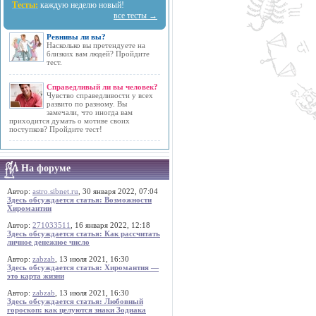
Тесты:
каждую неделю новый!
все тесты →
Ревнивы ли вы?
Насколько вы претендуете на
близких вам людей? Пройдите
тест.
Справедливый ли вы человек?
Чувство справедливости у всех
развито по разному. Вы
замечали, что иногда вам
приходится думать о мотиве своих
поступков? Пройдите тест!
На форуме
Автор:
astro.sibnet.ru
, 30 января 2022, 07:04
Здесь обсуждается статья: Возможности
Хиромантии
Автор:
271033511
, 16 января 2022, 12:18
Здесь обсуждается статья: Как рассчитать
личное денежное число
Автор:
zabzab
, 13 июля 2021, 16:30
Здесь обсуждается статья: Хиромантия —
это карта жизни
Автор:
zabzab
, 13 июля 2021, 16:30
Здесь обсуждается статья: Любовный
гороскоп: как целуются знаки Зодиака