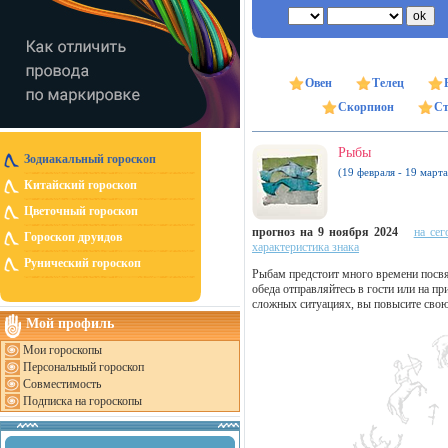
Овен
Телец
Скорпион
Ст
Рыбы
Зодиакальный гороскоп
(19 февраля - 19 марта
Китайский гороскоп
Цветочный гороскоп
прогноз на 9 ноября 2024
на сег
Гороскоп друидов
характеристика знака
Рунический гороскоп
Рыбам предстоит много времени посв
обеда отправляйтесь в гости или на п
сложных ситуациях, вы повысите свою
Мой профиль
Мои гороскопы
Персональный гороскоп
Совместимость
Подписка на гороскопы