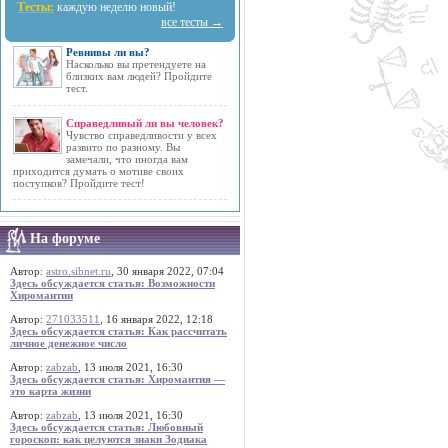
Тесты:
каждую неделю новый!
все тесты →
Ревнивы ли вы?
Насколько вы претендуете на
близких вам людей? Пройдите
тест.
Справедливый ли вы человек?
Чувство справедливости у всех
развито по разному. Вы
замечали, что иногда вам
приходится думать о мотиве своих
поступков? Пройдите тест!
На форуме
Автор:
astro.sibnet.ru
, 30 января 2022, 07:04
Здесь обсуждается статья: Возможности
Хиромантии
Автор:
271033511
, 16 января 2022, 12:18
Здесь обсуждается статья: Как рассчитать
личное денежное число
Автор:
zabzab
, 13 июля 2021, 16:30
Здесь обсуждается статья: Хиромантия —
это карта жизни
Автор:
zabzab
, 13 июля 2021, 16:30
Здесь обсуждается статья: Любовный
гороскоп: как целуются знаки Зодиака