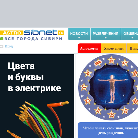
НОВОСТИ
РАЗВЛЕЧЕНИЯ
ОБЩЕН
Вход
Астрология
Хиромантия
Нуме
Чтобы узнать свой знак, укажит
день рождения.