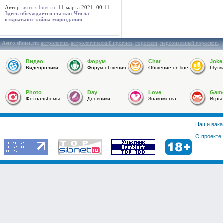
Автор:
astro.sibnet.ru
, 11 марта 2021, 00:11
Здесь обсуждается статья: Числа
открывают тайны мироздания
Astro.sibnet.ru
:
астрология
,
астрологический прогноз
,
гороскоп
,
персональный гороскоп
,
Видео
Форум
Chat
Joke
Видеоролики
Форум общения
Общение on-line
Шутк
Photo
Day
Love
Gam
Фотоальбомы
Дневники
Знакомства
Игры
Наши вака
О проекте