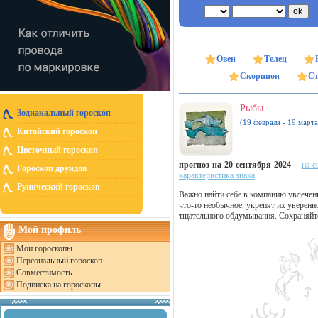
Овен
Телец
Скорпион
Ст
Рыбы
Зодиакальный гороскоп
(19 февраля - 19 марта
Китайский гороскоп
Цветочный гороскоп
прогноз на 20 сентября 2024
на с
Гороскоп друидов
характеристика знака
Рунический гороскоп
Важно найти себе в компанию увлечен
что-то необычное, укрепят их уверенн
тщательного обдумывания. Сохраняйте
Мой профиль
Мои гороскопы
Персональный гороскоп
Совместимость
Подписка на гороскопы