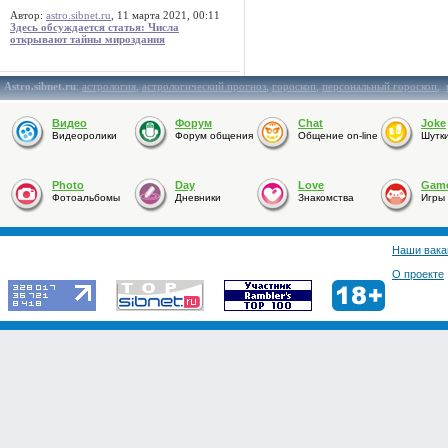
Автор:
astro.sibnet.ru
, 11 марта 2021, 00:11
Здесь обсуждается статья: Числа
открывают тайны мироздания
Astro.sibnet.ru
:
астрология
,
астрологический прогноз
,
гороскоп
,
персональный гороскоп
,
Видео
Форум
Chat
Joke
Видеоролики
Форум общения
Общение on-line
Шутк
Photo
Day
Love
Gam
Фотоальбомы
Дневники
Знакомства
Игры
Наши вака
О проекте