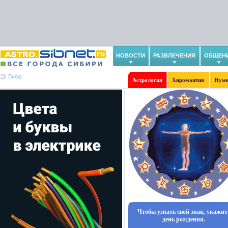
НОВОСТИ
РАЗВЛЕЧЕНИЯ
ОБЩЕН
Вход
Астрология
Хиромантия
Нуме
Чтобы узнать свой знак, укажит
день рождения.