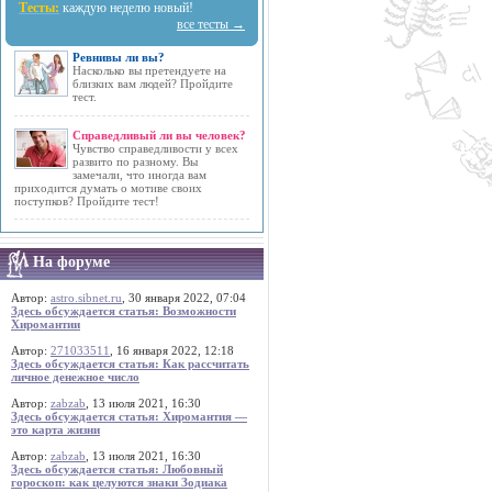
Тесты:
каждую неделю новый!
все тесты →
Ревнивы ли вы?
Насколько вы претендуете на
близких вам людей? Пройдите
тест.
Справедливый ли вы человек?
Чувство справедливости у всех
развито по разному. Вы
замечали, что иногда вам
приходится думать о мотиве своих
поступков? Пройдите тест!
На форуме
Автор:
astro.sibnet.ru
, 30 января 2022, 07:04
Здесь обсуждается статья: Возможности
Хиромантии
Автор:
271033511
, 16 января 2022, 12:18
Здесь обсуждается статья: Как рассчитать
личное денежное число
Автор:
zabzab
, 13 июля 2021, 16:30
Здесь обсуждается статья: Хиромантия —
это карта жизни
Автор:
zabzab
, 13 июля 2021, 16:30
Здесь обсуждается статья: Любовный
гороскоп: как целуются знаки Зодиака