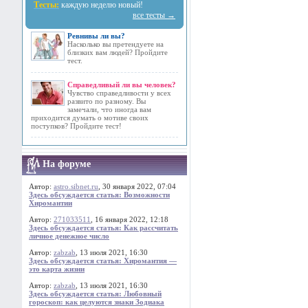
Тесты:
каждую неделю новый!
все тесты →
Ревнивы ли вы?
Насколько вы претендуете на
близких вам людей? Пройдите
тест.
Справедливый ли вы человек?
Чувство справедливости у всех
развито по разному. Вы
замечали, что иногда вам
приходится думать о мотиве своих
поступков? Пройдите тест!
На форуме
Автор:
astro.sibnet.ru
, 30 января 2022, 07:04
Здесь обсуждается статья: Возможности
Хиромантии
Автор:
271033511
, 16 января 2022, 12:18
Здесь обсуждается статья: Как рассчитать
личное денежное число
Автор:
zabzab
, 13 июля 2021, 16:30
Здесь обсуждается статья: Хиромантия —
это карта жизни
Автор:
zabzab
, 13 июля 2021, 16:30
Здесь обсуждается статья: Любовный
гороскоп: как целуются знаки Зодиака