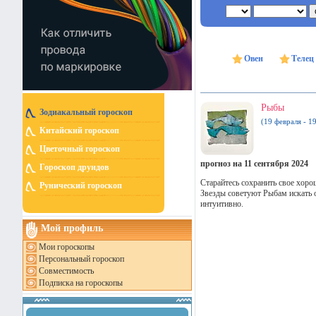
Овен
Телец
Рыбы
Зодиакальный гороскоп
(19 февраля - 1
Китайский гороскоп
Цветочный гороскоп
прогноз на 11 сентября 2024
Гороскоп друидов
Старайтесь сохранить свое хорош
Рунический гороскоп
Звезды советуют Рыбам искать 
интуитивно.
Мой профиль
Мои гороскопы
Персональный гороскоп
Совместимость
Подписка на гороскопы