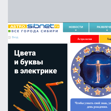
НОВОСТИ
РАЗВЛЕЧ
Вход
Астрология
Хи
Чтобы узнать свой знак, 
день рождения.