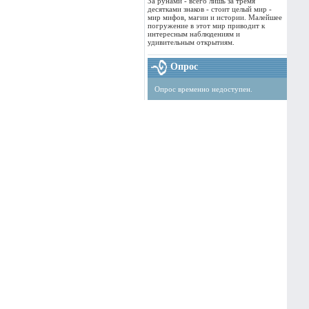
За рунами - всего лишь за тремя
десятками знаков - стоит целый мир -
мир мифов, магии и истории. Малейшее
погружение в этот мир приводит к
интересным наблюдениям и
удивительным открытиям.
Опрос
Опрос временно недоступен.