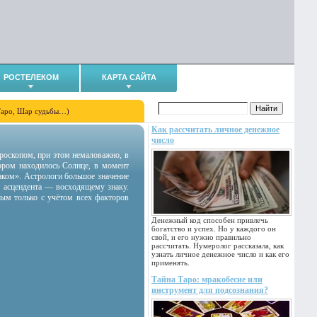
РОСТЕЛЕКОМ
КАРТА САЙТА
Таро, Шар судьбы…)
Как рассчитать личное денежное
число
гороскопом, при этом немаловажно, в
тором находилось Солнце, в момент
аком». Астрологи большое значение
 асцендента — восходящему знаку.
ным только с учётом всех факторов
Денежный код способен привлечь
богатство и успех. Но у каждого он
свой, и его нужно правильно
рассчитать. Нумеролог рассказала, как
узнать личное денежное число и как его
применять.
Тайна Таро: мракобесие или
инструмент для подсознания?