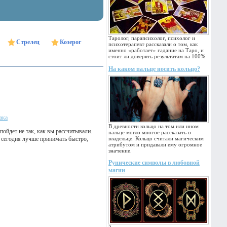
Таролог, парапсихолог, психолог и
Стрелец
Козерог
психотерапевт рассказали о том, как
именно «работает» гадание на Таро, и
стоит ли доверять результатам на 100%.
На каком пальце носить кольцо?
ака
В древности кольцо на том или ином
пойдет не так, как вы рассчитывали.
пальце могло многое рассказать о
 сегодня лучше принимать быстро,
владельце. Кольцо считали магическим
атрибутом и придавали ему огромное
значение.
Рунические символы в любовной
магии