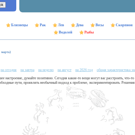
Близнецы
Рак
Лев
Дева
Весы
Скорпион
Водолей
Рыбы
9 марта)
на сегодня
на завтра
на неделю
на август
на 2026 год
общая характеристика зн
ее настроение, думайте позитивно. Сегодня какие-то вещи могут вас расстроить, что-то 
обходные пути, проявлять необычный подход к проблеме, экспериментировать. Решения