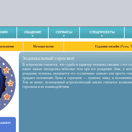
ЕНИЯ
ОБЩЕНИЕ
СЕРВИСЫ
СПЕЦПРОЕКТЫ
романтия
Нумерология
Гадания онлайн
(Руны, 
Зодиакальный гороскоп
В астрологии считается, что судьба и характер человека связаны с его 
каких знаках находились небесные тела при его рождении. Знак, в ко
рождения человека, называется его «солнечным знаком» или просто «зн
придают положению Луны в гороскопе — лунному знаку, и положению
Тем не менее, полноценный астрологический анализ считается возмож
гороскопа и их взаимодействия.
укажите