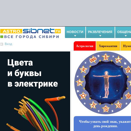
НОВОСТИ
РАЗВЛЕЧЕНИЯ
ОБЩЕН
Вход
Астрология
Хиромантия
Нуме
Чтобы узнать свой знак, укажит
день рождения.