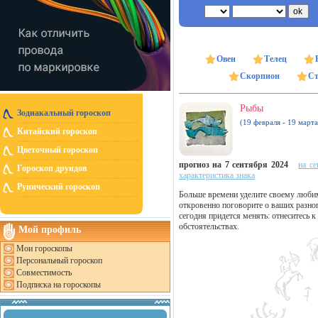
Овен
Телец
Скорпион
Ст
Рыбы
Зодиакальный гороскоп
(19 февраля - 19 марта
Китайский гороскоп
Цветочный гороскоп
прогноз на 7 сентября 2024
на се
Гороскоп друидов
характеристика знака
Рунический гороскоп
Больше времени уделите своему любим
откровенно поговорите о ваших разно
сегодня придется менять: отнеситесь
обстоятельствах.
Мой профиль
Мои гороскопы
Персональный гороскоп
Совместимость
Подписка на гороскопы