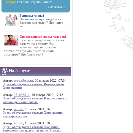
Тесты:
каждую неделю новый!
все тесты →
Ревнивы ли вы?
Насколько вы претендуете на
близких вам людей? Пройдите
тест.
Справедливый ли вы человек?
Чувство справедливости у всех
развито по разному. Вы
замечали, что иногда вам
приходится думать о мотиве своих
поступков? Пройдите тест!
На форуме
Автор:
astro.sibnet.ru
, 30 января 2022, 07:04
Здесь обсуждается статья: Возможности
Хиромантии
Автор:
271033511
, 16 января 2022, 12:18
Здесь обсуждается статья: Как рассчитать
личное денежное число
Автор:
zabzab
, 13 июля 2021, 16:30
Здесь обсуждается статья: Хиромантия —
это карта жизни
Автор:
zabzab
, 13 июля 2021, 16:30
Здесь обсуждается статья: Любовный
гороскоп: как целуются знаки Зодиака