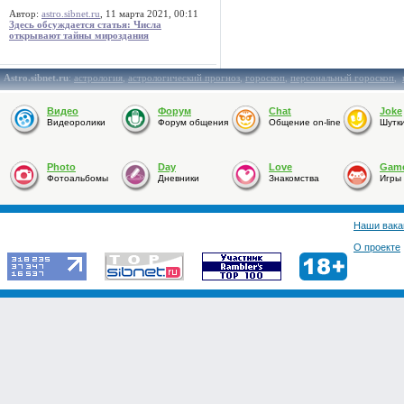
Автор:
astro.sibnet.ru
, 11 марта 2021, 00:11
Здесь обсуждается статья: Числа
открывают тайны мироздания
Astro.sibnet.ru
:
астрология
,
астрологический прогноз
,
гороскоп
,
персональный гороскоп
,
Видео
Форум
Chat
Joke
Видеоролики
Форум общения
Общение on-line
Шутк
Photo
Day
Love
Gam
Фотоальбомы
Дневники
Знакомства
Игры
Наши вака
О проекте