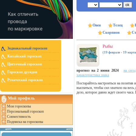
Овен
Телец
Скорпион
Ст
Рыбы
Зодиакальный гороскоп
(19 февраля - 19 марта
Китайский гороскоп
Цветочный гороскоп
прогноз на 2 июня 2024
на сего
Гороскоп друидов
характеристика знака
Рунический гороскоп
Постарайтесь настроиться на позитив 
выспаться, чтобы сил хватило на весь
дело, которое давно ждет своего часа
Мой профиль
Мои гороскопы
Персональный гороскоп
Совместимость
Подписка на гороскопы