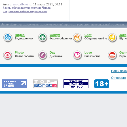
Автор:
astro.sibnet.ru
, 11 марта 2021, 00:11
Здесь обсуждается статья: Числа
открывают тайны мироздания
Astro.sibnet.ru
:
астрология
,
астрологический прогноз
,
гороскоп
,
персональный гороскоп
,
Видео
Форум
Chat
Joke
Видеоролики
Форум общения
Общение on-line
Шутк
Photo
Day
Love
Gam
Фотоальбомы
Дневники
Знакомства
Игры
Наши вака
О проекте