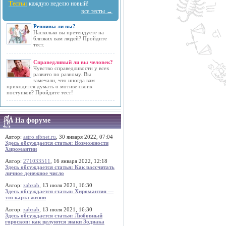
Тесты:
каждую неделю новый!
все тесты →
Ревнивы ли вы?
Насколько вы претендуете на
близких вам людей? Пройдите
тест.
Справедливый ли вы человек?
Чувство справедливости у всех
развито по разному. Вы
замечали, что иногда вам
приходится думать о мотиве своих
поступков? Пройдите тест!
На форуме
Автор:
astro.sibnet.ru
, 30 января 2022, 07:04
Здесь обсуждается статья: Возможности
Хиромантии
Автор:
271033511
, 16 января 2022, 12:18
Здесь обсуждается статья: Как рассчитать
личное денежное число
Автор:
zabzab
, 13 июля 2021, 16:30
Здесь обсуждается статья: Хиромантия —
это карта жизни
Автор:
zabzab
, 13 июля 2021, 16:30
Здесь обсуждается статья: Любовный
гороскоп: как целуются знаки Зодиака