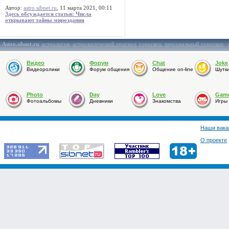
Автор:
astro.sibnet.ru
, 11 марта 2021, 00:11
Здесь обсуждается статья: Числа
открывают тайны мироздания
Astro.sibnet.ru
:
астрология
,
астрологический прогноз
,
гороскоп
,
персональный гороскоп
,
Видео
Форум
Chat
Joke
Видеоролики
Форум общения
Общение on-line
Шутк
Photo
Day
Love
Gam
Фотоальбомы
Дневники
Знакомства
Игры
Наши вака
О проекте