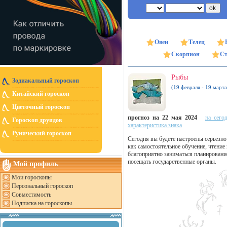
Овен
Телец
Скорпион
Ст
Рыбы
Зодиакальный гороскоп
(19 февраля - 19 марта
Китайский гороскоп
Цветочный гороскоп
прогноз на 22 мая 2024
на сего
Гороскоп друидов
характеристика знака
Рунический гороскоп
Сегодня вы будете настроены серьезн
как самостоятельное обучение, чтение
благоприятно заниматься планировани
посещать государственные органы.
Мой профиль
Мои гороскопы
Персональный гороскоп
Совместимость
Подписка на гороскопы