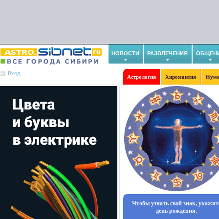
НОВОСТИ
РАЗВЛЕЧЕНИЯ
ОБЩЕН
Вход
Астрология
Хиромантия
Нуме
Чтобы узнать свой знак, укажит
день рождения.