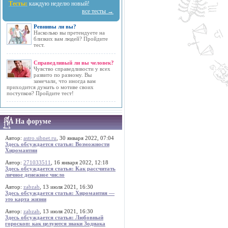
Тесты:
каждую неделю новый!
все тесты →
Ревнивы ли вы?
Насколько вы претендуете на
близких вам людей? Пройдите
тест.
Справедливый ли вы человек?
Чувство справедливости у всех
развито по разному. Вы
замечали, что иногда вам
приходится думать о мотиве своих
поступков? Пройдите тест!
На форуме
Автор:
astro.sibnet.ru
, 30 января 2022, 07:04
Здесь обсуждается статья: Возможности
Хиромантии
Автор:
271033511
, 16 января 2022, 12:18
Здесь обсуждается статья: Как рассчитать
личное денежное число
Автор:
zabzab
, 13 июля 2021, 16:30
Здесь обсуждается статья: Хиромантия —
это карта жизни
Автор:
zabzab
, 13 июля 2021, 16:30
Здесь обсуждается статья: Любовный
гороскоп: как целуются знаки Зодиака