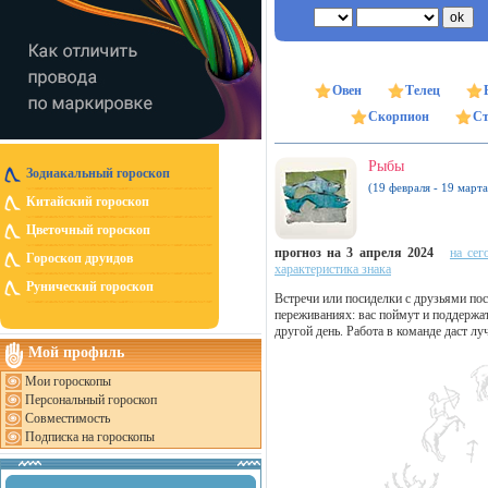
Овен
Телец
Скорпион
Ст
Рыбы
Зодиакальный гороскоп
(19 февраля - 19 марта
Китайский гороскоп
Цветочный гороскоп
прогноз на 3 апреля 2024
на сег
Гороскоп друидов
характеристика знака
Рунический гороскоп
Встречи или посиделки с друзьями пос
переживаниях: вас поймут и поддержа
другой день. Работа в команде даст л
Мой профиль
Мои гороскопы
Персональный гороскоп
Совместимость
Подписка на гороскопы