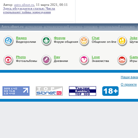
Автор:
astro.sibnet.ru
, 11 марта 2021, 00:11
Здесь обсуждается статья: Числа
открывают тайны мироздания
Astro.sibnet.ru
:
астрология
,
астрологический прогноз
,
гороскоп
,
персональный гороскоп
,
Видео
Форум
Chat
Joke
Видеоролики
Форум общения
Общение on-line
Шутк
Photo
Day
Love
Gam
Фотоальбомы
Дневники
Знакомства
Игры
Наши вака
О проекте