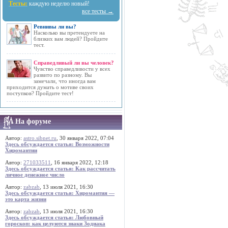
Тесты:
каждую неделю новый!
все тесты →
Ревнивы ли вы?
Насколько вы претендуете на
близких вам людей? Пройдите
тест.
Справедливый ли вы человек?
Чувство справедливости у всех
развито по разному. Вы
замечали, что иногда вам
приходится думать о мотиве своих
поступков? Пройдите тест!
На форуме
Автор:
astro.sibnet.ru
, 30 января 2022, 07:04
Здесь обсуждается статья: Возможности
Хиромантии
Автор:
271033511
, 16 января 2022, 12:18
Здесь обсуждается статья: Как рассчитать
личное денежное число
Автор:
zabzab
, 13 июля 2021, 16:30
Здесь обсуждается статья: Хиромантия —
это карта жизни
Автор:
zabzab
, 13 июля 2021, 16:30
Здесь обсуждается статья: Любовный
гороскоп: как целуются знаки Зодиака