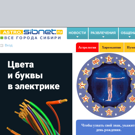
НОВОСТИ
РАЗВЛЕЧЕНИЯ
ОБЩЕН
Вход
Астрология
Хиромантия
Нуме
Чтобы узнать свой знак, укажит
день рождения.