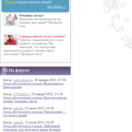
Тесты:
каждую неделю новый!
все тесты →
Ревнивы ли вы?
Насколько вы претендуете на
близких вам людей? Пройдите
тест.
Справедливый ли вы человек?
Чувство справедливости у всех
развито по разному. Вы
замечали, что иногда вам
приходится думать о мотиве своих
поступков? Пройдите тест!
На форуме
Автор:
astro.sibnet.ru
, 30 января 2022, 07:04
Здесь обсуждается статья: Возможности
Хиромантии
Автор:
271033511
, 16 января 2022, 12:18
Здесь обсуждается статья: Как рассчитать
личное денежное число
Автор:
zabzab
, 13 июля 2021, 16:30
Здесь обсуждается статья: Хиромантия —
это карта жизни
Автор:
zabzab
, 13 июля 2021, 16:30
Здесь обсуждается статья: Любовный
гороскоп: как целуются знаки Зодиака