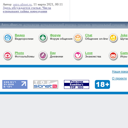
Автор:
astro.sibnet.ru
, 11 марта 2021, 00:11
Здесь обсуждается статья: Числа
открывают тайны мироздания
Astro.sibnet.ru
:
астрология
,
астрологический прогноз
,
гороскоп
,
персональный гороскоп
,
Видео
Форум
Chat
Joke
Видеоролики
Форум общения
Общение on-line
Шутк
Photo
Day
Love
Gam
Фотоальбомы
Дневники
Знакомства
Игры
Наши вака
О проекте