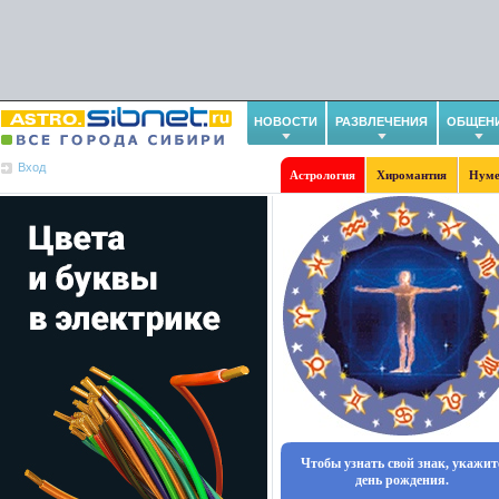
НОВОСТИ
РАЗВЛЕЧЕНИЯ
ОБЩЕН
Вход
Астрология
Хиромантия
Нуме
Чтобы узнать свой знак, укажит
день рождения.