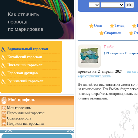
Овен
Телец
Скорпион
Ст
Рыбы
Зодиакальный гороскоп
(19 февраля - 19 марта
Китайский гороскоп
Цветочный гороскоп
прогноз на 2 апреля 2024
на сег
Гороскоп друидов
характеристика знака
Рунический гороскоп
Не пытайтесь настаивать на своем во ч
на компромисс. Так Рыбам будет легче
поэтому старайтесь контролировать эм
личные отношения.
Мой профиль
Мои гороскопы
Персональный гороскоп
Совместимость
Подписка на гороскопы