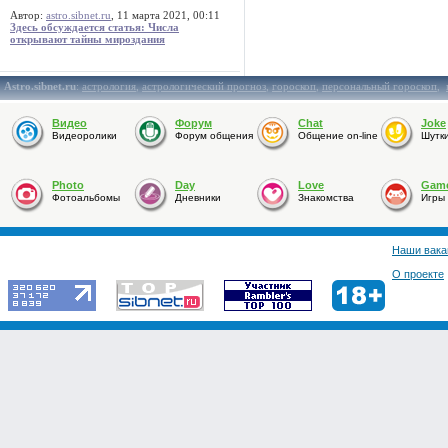
Автор:
astro.sibnet.ru
, 11 марта 2021, 00:11
Здесь обсуждается статья: Числа
открывают тайны мироздания
Astro.sibnet.ru
:
астрология
,
астрологический прогноз
,
гороскоп
,
персональный гороскоп
,
Видео
Форум
Chat
Joke
Видеоролики
Форум общения
Общение on-line
Шутк
Photo
Day
Love
Gam
Фотоальбомы
Дневники
Знакомства
Игры
Наши вака
О проекте