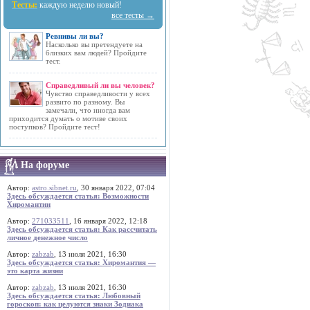
Тесты:
каждую неделю новый!
все тесты →
Ревнивы ли вы?
Насколько вы претендуете на
близких вам людей? Пройдите
тест.
Справедливый ли вы человек?
Чувство справедливости у всех
развито по разному. Вы
замечали, что иногда вам
приходится думать о мотиве своих
поступков? Пройдите тест!
На форуме
Автор:
astro.sibnet.ru
, 30 января 2022, 07:04
Здесь обсуждается статья: Возможности
Хиромантии
Автор:
271033511
, 16 января 2022, 12:18
Здесь обсуждается статья: Как рассчитать
личное денежное число
Автор:
zabzab
, 13 июля 2021, 16:30
Здесь обсуждается статья: Хиромантия —
это карта жизни
Автор:
zabzab
, 13 июля 2021, 16:30
Здесь обсуждается статья: Любовный
гороскоп: как целуются знаки Зодиака