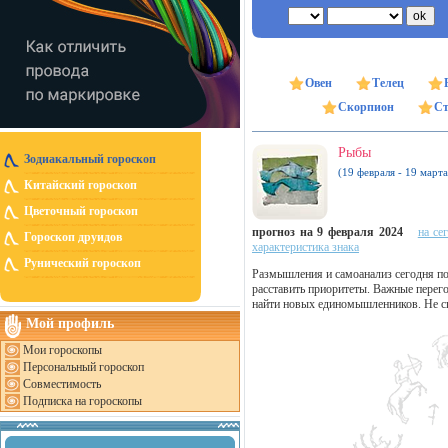
Овен
Телец
Скорпион
Ст
Рыбы
Зодиакальный гороскоп
(19 февраля - 19 марта
Китайский гороскоп
Цветочный гороскоп
прогноз на 9 февраля 2024
на се
Гороскоп друидов
характеристика знака
Рунический гороскоп
Размышления и самоанализ сегодня по
расставить приоритеты. Важные перего
найти новых единомышленников. Не сп
Мой профиль
Мои гороскопы
Персональный гороскоп
Совместимость
Подписка на гороскопы