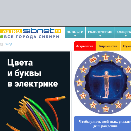
НОВОСТИ
РАЗВЛЕЧЕНИЯ
ОБЩЕН
Вход
Астрология
Хиромантия
Нуме
Чтобы узнать свой знак, укажит
день рождения.