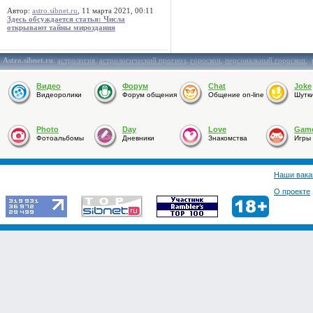
Автор:
astro.sibnet.ru
, 11 марта 2021, 00:11
Здесь обсуждается статья: Числа
открывают тайны мироздания
Astro.sibnet.ru
:
астрология
,
астрологический прогноз
,
гороскоп
,
персональный гороскоп
,
Видео
Форум
Chat
Joke
Видеоролики
Форум общения
Общение on-line
Шутк
Photo
Day
Love
Gam
Фотоальбомы
Дневники
Знакомства
Игры
Наши вака
О проекте