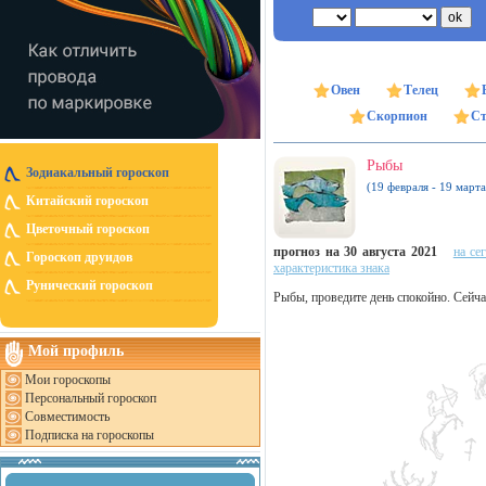
Овен
Телец
Скорпион
Ст
Рыбы
Зодиакальный гороскоп
(19 февраля - 19 марта
Китайский гороскоп
Цветочный гороскоп
прогноз на 30 августа 2021
на се
Гороскоп друидов
характеристика знака
Рунический гороскоп
Рыбы, проведите день спокойно. Сейчас
Мой профиль
Мои гороскопы
Персональный гороскоп
Совместимость
Подписка на гороскопы