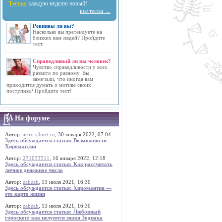
Тесты:
каждую неделю новый!
все тесты →
Ревнивы ли вы?
Насколько вы претендуете на
близких вам людей? Пройдите
тест.
Справедливый ли вы человек?
Чувство справедливости у всех
развито по разному. Вы
замечали, что иногда вам
приходится думать о мотиве своих
поступков? Пройдите тест!
На форуме
Автор:
astro.sibnet.ru
, 30 января 2022, 07:04
Здесь обсуждается статья: Возможности
Хиромантии
Автор:
271033511
, 16 января 2022, 12:18
Здесь обсуждается статья: Как рассчитать
личное денежное число
Автор:
zabzab
, 13 июля 2021, 16:30
Здесь обсуждается статья: Хиромантия —
это карта жизни
Автор:
zabzab
, 13 июля 2021, 16:30
Здесь обсуждается статья: Любовный
гороскоп: как целуются знаки Зодиака