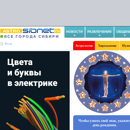
НОВОСТИ
РАЗВЛЕЧЕНИЯ
ОБЩЕН
Вход
Астрология
Хиромантия
Нуме
Чтобы узнать свой знак, укажит
день рождения.