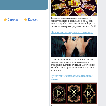
Таролог, парапсихолог, психолог и
Стрелец
Козерог
психотерапевт рассказали о том, как
именно «работает» гадание на Таро, и
стоит ли доверять результатам на 100%.
На каком пальце носить кольцо?
В древности кольцо на том или ином
пальце могло многое рассказать о
владельце. Кольцо считали магическим
атрибутом и придавали ему огромное
значение.
Рунические символы в любовной
магии