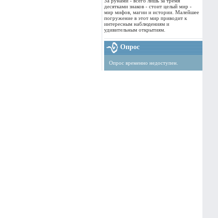
За рунами - всего лишь за тремя
десятками знаков - стоит целый мир -
мир мифов, магии и истории. Малейшее
погружение в этот мир приводит к
интересным наблюдениям и
удивительным открытиям.
Опрос
Опрос временно недоступен.