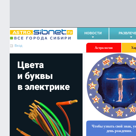
НОВОСТИ
РАЗВЛЕЧ
Вход
Астрология
Хи
Чтобы узнать свой знак, 
день рождения.