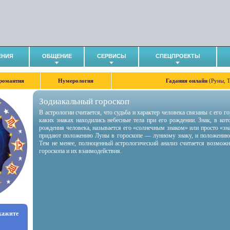
ЕНИЯ
ОБЩЕНИЕ
СЕРВИСЫ
СПЕЦПРОЕКТЫ
романтия
Нумерология
Гадания онлайн
(Руны, 
Зодиакальный гороскоп
В астрологии считается, что судьба и характер человека связаны с его 
каких знаках находились небесные тела при его рождении. Знак, в ко
рождения человека, называется его «солнечным знаком» или просто «зн
придают положению Луны в гороскопе — лунному знаку, и положению
Тем не менее, полноценный астрологический анализ считается возмож
гороскопа и их взаимодействия.
укажите