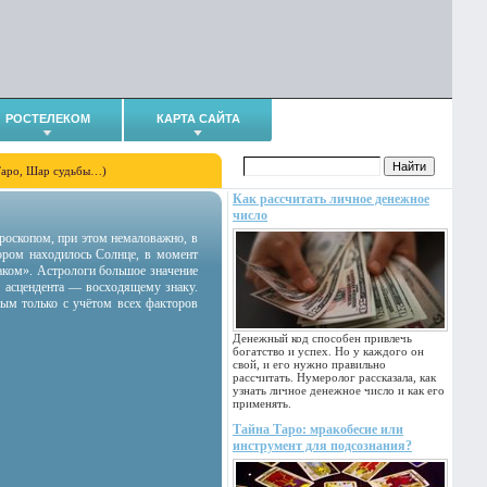
РОСТЕЛЕКОМ
КАРТА САЙТА
Таро, Шар судьбы…)
Как рассчитать личное денежное
число
гороскопом, при этом немаловажно, в
тором находилось Солнце, в момент
аком». Астрологи большое значение
 асцендента — восходящему знаку.
ным только с учётом всех факторов
Денежный код способен привлечь
богатство и успех. Но у каждого он
свой, и его нужно правильно
рассчитать. Нумеролог рассказала, как
узнать личное денежное число и как его
применять.
Тайна Таро: мракобесие или
инструмент для подсознания?