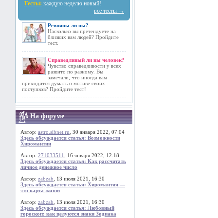
Тесты:
каждую неделю новый!
все тесты →
Ревнивы ли вы?
Насколько вы претендуете на
близких вам людей? Пройдите
тест.
Справедливый ли вы человек?
Чувство справедливости у всех
развито по разному. Вы
замечали, что иногда вам
приходится думать о мотиве своих
поступков? Пройдите тест!
На форуме
Автор:
astro.sibnet.ru
, 30 января 2022, 07:04
Здесь обсуждается статья: Возможности
Хиромантии
Автор:
271033511
, 16 января 2022, 12:18
Здесь обсуждается статья: Как рассчитать
личное денежное число
Автор:
zabzab
, 13 июля 2021, 16:30
Здесь обсуждается статья: Хиромантия —
это карта жизни
Автор:
zabzab
, 13 июля 2021, 16:30
Здесь обсуждается статья: Любовный
гороскоп: как целуются знаки Зодиака