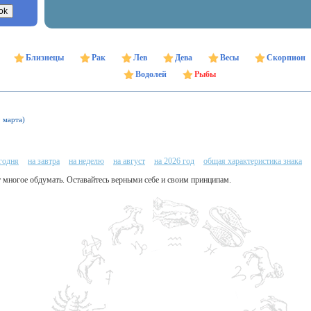
Близнецы
Рак
Лев
Дева
Весы
Скорпион
Водолей
Рыбы
9 марта)
егодня
на завтра
на неделю
на август
на 2026 год
общая характеристика знака
т многое обдумать. Оставайтесь верными себе и своим принципам.