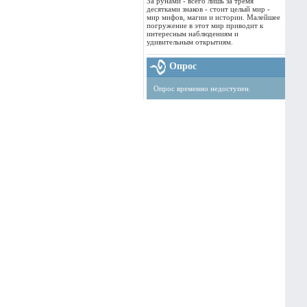
За рунами - всего лишь за тремя
десятками знаков - стоит целый мир -
мир мифов, магии и истории. Малейшее
погружение в этот мир приводит к
интересным наблюдениям и
удивительным открытиям.
Опрос
Опрос временно недоступен.