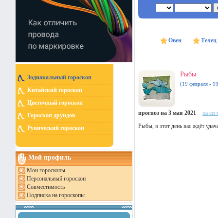
Овен
Телец
Рыбы
Зодиакальный гороскоп
(19 февраля - 1
Китайский гороскоп
Цветочный гороскоп
прогноз на 3 мая 2021
на сег
Гороскоп друидов
Рыбы, в этот день вас ждёт удача
Рунический гороскоп
Мой профиль
Мои гороскопы
Персональный гороскоп
Совместимость
Подписка на гороскопы