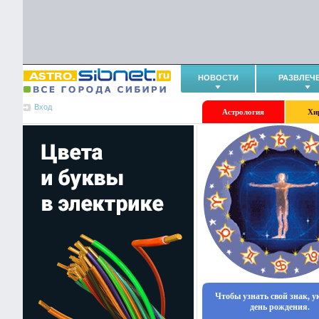
НОВОСТИ
РАЗВЛЕЧ
Вход
Астрология
Хи
Чтобы узнать свой знак, 
день рождения.