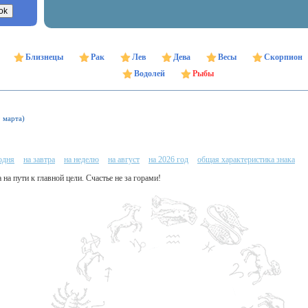
Близнецы
Рак
Лев
Дева
Весы
Скорпион
Водолей
Рыбы
9 марта)
одня
на завтра
на неделю
на август
на 2026 год
общая характеристика знака
 на пути к главной цели. Счастье не за горами!