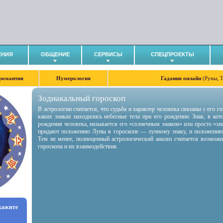
ЕНИЯ
ОБЩЕНИЕ
СЕРВИСЫ
СПЕЦПРОЕКТЫ
романтия
Нумерология
Гадания онлайн
(Руны, 
Зодиакальный гороскоп
В астрологии считается, что судьба и характер человека связаны с его 
каких знаках находились небесные тела при его рождении. Знак, в ко
рождения человека, называется его «солнечным знаком» или просто «зн
придают положению Луны в гороскопе — лунному знаку, и положению
Тем не менее, полноценный астрологический анализ считается возмож
гороскопа и их взаимодействия.
укажите