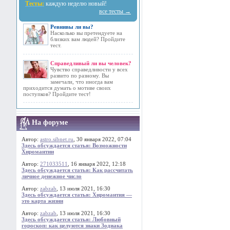
Тесты:
каждую неделю новый!
все тесты →
Ревнивы ли вы?
Насколько вы претендуете на
близких вам людей? Пройдите
тест.
Справедливый ли вы человек?
Чувство справедливости у всех
развито по разному. Вы
замечали, что иногда вам
приходится думать о мотиве своих
поступков? Пройдите тест!
На форуме
Автор:
astro.sibnet.ru
, 30 января 2022, 07:04
Здесь обсуждается статья: Возможности
Хиромантии
Автор:
271033511
, 16 января 2022, 12:18
Здесь обсуждается статья: Как рассчитать
личное денежное число
Автор:
zabzab
, 13 июля 2021, 16:30
Здесь обсуждается статья: Хиромантия —
это карта жизни
Автор:
zabzab
, 13 июля 2021, 16:30
Здесь обсуждается статья: Любовный
гороскоп: как целуются знаки Зодиака