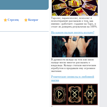
Таролог, парапсихолог, психолог и
Стрелец
Козерог
психотерапевт рассказали о том, как
именно «работает» гадание на Таро, и
стоит ли доверять результатам на 100%.
На каком пальце носить кольцо?
В древности кольцо на том или ином
пальце могло многое рассказать о
владельце. Кольцо считали магическим
атрибутом и придавали ему огромное
значение.
Рунические символы в любовной
магии