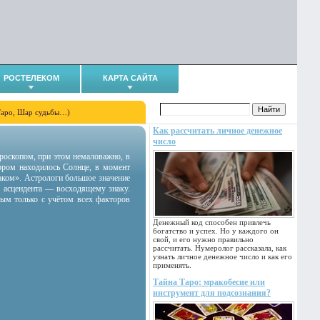
РОСТЕЛЕКОМ
КАРТА САЙТА
Таро, Шар судьбы…)
Как рассчитать личное денежное
число
гороскопом, при этом немаловажно, в
тором находилось Солнце, в момент
аком». Астрологи большое значение
 асцендента — восходящему знаку.
ным только с учётом всех факторов
Денежный код способен привлечь
богатство и успех. Но у каждого он
свой, и его нужно правильно
рассчитать. Нумеролог рассказала, как
узнать личное денежное число и как его
применять.
Тайна Таро: мракобесие или
инструмент для подсознания?